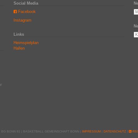
Social Media
Ne
Facebook
Instagram
Ne
Links
Heimspielplan
Hallen
r
6 BG BONN 92 | BASKETBALL GEMEINSCHAFT BONN |
IMPRESSUM
|
DATENSCHUTZ
|
RSS