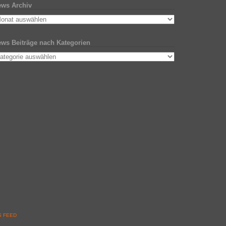
ws Archiv
ws Beiträge nach Kategorien
 FEED