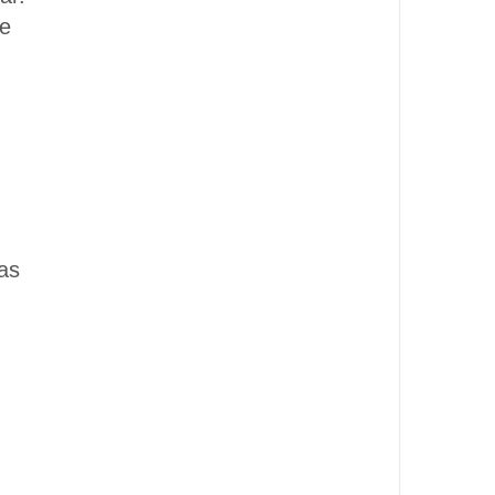
be
as