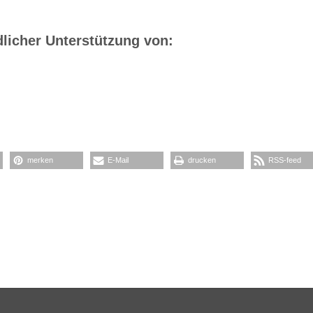
dlicher Unterstützung von:
merken
E-Mail
drucken
RSS-feed