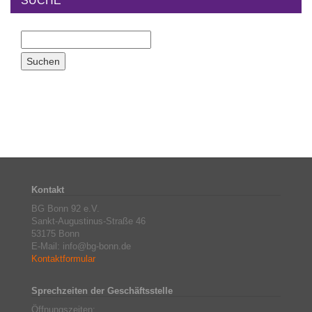
SUCHE
Kontakt
BG Bonn 92 e.V.
Sankt-Augustinus-Straße 46
53175 Bonn
E-Mail: info@bg-bonn.de
Kontaktformular
Sprechzeiten der Geschäftsstelle
Öffnungszeiten: