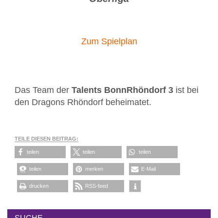
Zum Spielplan
Das Team der
Talents BonnRhöndorf 3
ist bei
den Dragons Rhöndorf beheimatet.
TEILE DIESEN BEITRAG:
teilen
teilen
teilen
teilen
merken
E-Mail
drucken
RSS-feed