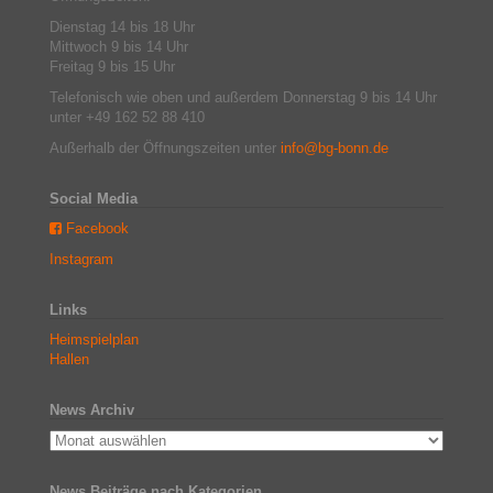
Dienstag 14 bis 18 Uhr
Mittwoch 9 bis 14 Uhr
Freitag 9 bis 15 Uhr
Telefonisch wie oben und außerdem Donnerstag 9 bis 14 Uhr
unter +49 162 52 88 410
Außerhalb der Öffnungszeiten unter
info@bg-bonn.de
Social Media
Facebook
Instagram
Links
Heimspielplan
Hallen
News Archiv
News Beiträge nach Kategorien