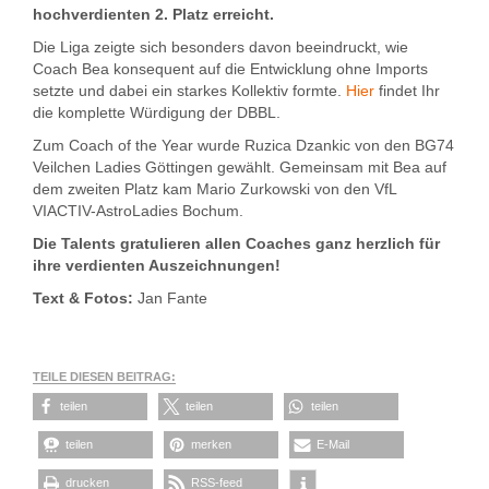
hochverdienten 2. Platz erreicht.
Die Liga zeigte sich besonders davon beeindruckt, wie
Coach Bea konsequent auf die Entwicklung ohne Imports
setzte und dabei ein starkes Kollektiv formte.
Hier
findet Ihr
die komplette Würdigung der DBBL.
Zum Coach of the Year wurde Ruzica Dzankic von den BG74
Veilchen Ladies Göttingen gewählt. Gemeinsam mit Bea auf
dem zweiten Platz kam Mario Zurkowski von den VfL
VIACTIV-AstroLadies Bochum.
Die Talents gratulieren allen Coaches ganz herzlich für
ihre verdienten Auszeichnungen!
Text & Fotos:
Jan Fante
TEILE DIESEN BEITRAG:
teilen
teilen
teilen
teilen
merken
E-Mail
drucken
RSS-feed