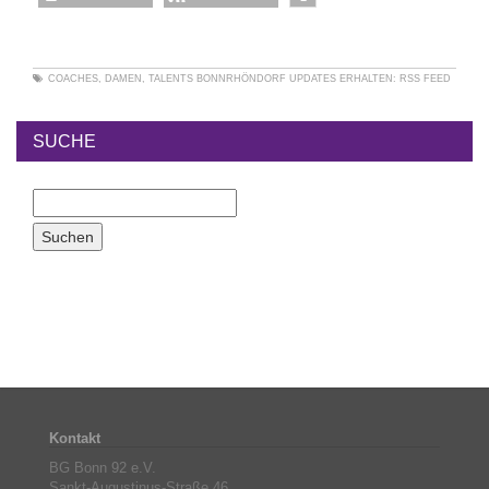
COACHES
,
DAMEN
,
TALENTS BONNRHÖNDORF
UPDATES ERHALTEN:
RSS FEED
SUCHE
Kontakt
BG Bonn 92 e.V.
Sankt-Augustinus-Straße 46