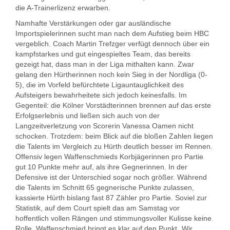
die A-Trainerlizenz erwarben.
Namhafte Verstärkungen oder gar ausländische
Importspielerinnen sucht man nach dem Aufstieg beim HBC
vergeblich. Coach Martin Trefzger verfügt dennoch über ein
kampfstarkes und gut eingespieltes Team, das bereits
gezeigt hat, dass man in der Liga mithalten kann. Zwar
gelang den Hürtherinnen noch kein Sieg in der Nordliga (0-
5), die im Vorfeld befürchtete Ligauntauglichkeit des
Aufsteigers bewahrheitete sich jedoch keinesfalls. Im
Gegenteil: die Kölner Vorstädterinnen brennen auf das erste
Erfolgserlebnis und ließen sich auch von der
Langzeitverletzung von Scorerin Vanessa Oamen nicht
schocken. Trotzdem: beim Blick auf die bloßen Zahlen liegen
die Talents im Vergleich zu Hürth deutlich besser im Rennen.
Offensiv legen Waffenschmieds Korbjägerinnen pro Partie
gut 10 Punkte mehr auf, als ihre Gegnerinnen. In der
Defensive ist der Unterschied sogar noch größer. Während
die Talents im Schnitt 65 gegnerische Punkte zulassen,
kassierte Hürth bislang fast 87 Zähler pro Partie. Soviel zur
Statistik, auf dem Court spielt das am Samstag vor
hoffentlich vollen Rängen und stimmungsvoller Kulisse keine
Rolle. Waffenschmied bringt es klar auf den Punkt „Wir