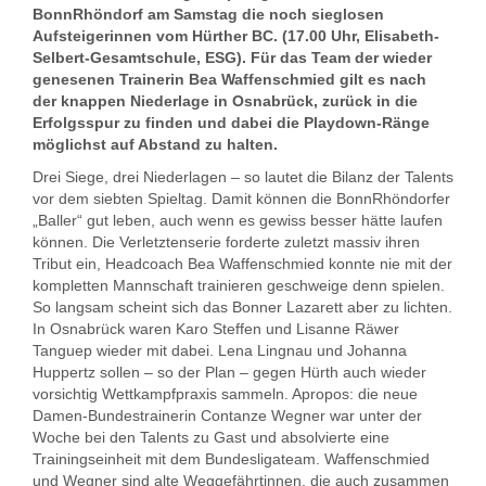
BonnRhöndorf am Samstag die noch sieglosen
Aufsteigerinnen vom Hürther BC. (17.00 Uhr, Elisabeth-
Selbert-Gesamtschule, ESG). Für das Team der wieder
genesenen Trainerin Bea Waffenschmied gilt es nach
der knappen Niederlage in Osnabrück, zurück in die
Erfolgsspur zu finden und dabei die Playdown-Ränge
möglichst auf Abstand zu halten.
Drei Siege, drei Niederlagen – so lautet die Bilanz der Talents
vor dem siebten Spieltag. Damit können die BonnRhöndorfer
„Baller“ gut leben, auch wenn es gewiss besser hätte laufen
können. Die Verletztenserie forderte zuletzt massiv ihren
Tribut ein, Headcoach Bea Waffenschmied konnte nie mit der
kompletten Mannschaft trainieren geschweige denn spielen.
So langsam scheint sich das Bonner Lazarett aber zu lichten.
In Osnabrück waren Karo Steffen und Lisanne Räwer
Tanguep wieder mit dabei. Lena Lingnau und Johanna
Huppertz sollen – so der Plan – gegen Hürth auch wieder
vorsichtig Wettkampfpraxis sammeln. Apropos: die neue
Damen-Bundestrainerin Contanze Wegner war unter der
Woche bei den Talents zu Gast und absolvierte eine
Trainingseinheit mit dem Bundesligateam. Waffenschmied
und Wegner sind alte Weggefährtinnen, die auch zusammen