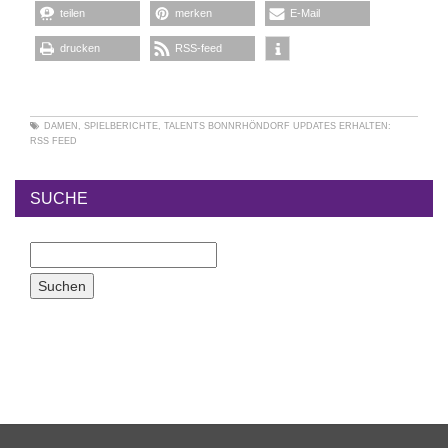
teilen
merken
E-Mail
drucken
RSS-feed
DAMEN
,
SPIELBERICHTE
,
TALENTS BONNRHÖNDORF
UPDATES ERHALTEN:
RSS FEED
SUCHE