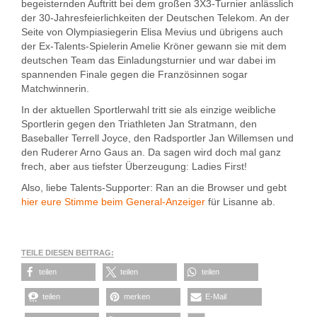
begeisternden Auftritt bei dem großen 3X3-Turnier anlässlich
der 30-Jahresfeierlichkeiten der Deutschen Telekom. An der
Seite von Olympiasiegerin Elisa Mevius und übrigens auch
der Ex-Talents-Spielerin Amelie Kröner gewann sie mit dem
deutschen Team das Einladungsturnier und war dabei im
spannenden Finale gegen die Französinnen sogar
Matchwinnerin.
In der aktuellen Sportlerwahl tritt sie als einzige weibliche
Sportlerin gegen den Triathleten Jan Stratmann, den
Baseballer Terrell Joyce, den Radsportler Jan Willemsen und
den Ruderer Arno Gaus an. Da sagen wird doch mal ganz
frech, aber aus tiefster Überzeugung: Ladies First!
Also, liebe Talents-Supporter: Ran an die Browser und gebt
hier eure Stimme beim General-Anzeiger
für Lisanne ab.
TEILE DIESEN BEITRAG:
teilen
teilen
teilen
teilen
merken
E-Mail