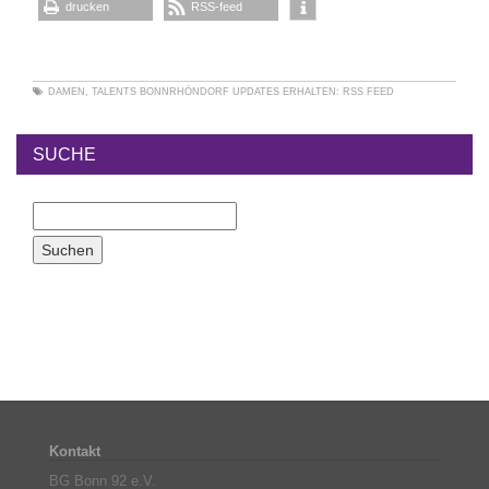
drucken
RSS-feed
DAMEN
,
TALENTS BONNRHÖNDORF
UPDATES ERHALTEN:
RSS FEED
SUCHE
Kontakt
BG Bonn 92 e.V.