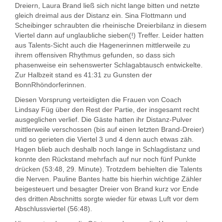
Dreiern, Laura Brand ließ sich nicht lange bitten und netzte
gleich dreimal aus der Distanz ein. Sina Flottmann und
Scheibinger schraubten die rheinische Dreierbilanz in diesem
Viertel dann auf unglaubliche sieben(!) Treffer. Leider hatten
aus Talents-Sicht auch die Hagenerinnen mittlerweile zu
ihrem offensiven Rhythmus gefunden, so dass sich
phasenweise ein sehenswerter Schlagabtausch entwickelte.
Zur Halbzeit stand es 41:31 zu Gunsten der
BonnRhöndorferinnen.
Diesen Vorsprung verteidigten die Frauen von Coach
Lindsay Füg über den Rest der Partie, der insgesamt recht
ausgeglichen verlief. Die Gäste hatten ihr Distanz-Pulver
mittlerweile verschossen (bis auf einen letzten Brand-Dreier)
und so gerieten die Viertel 3 und 4 denn auch etwas zäh.
Hagen blieb auch deshalb noch lange in Schlagdistanz und
konnte den Rückstand mehrfach auf nur noch fünf Punkte
drücken (53:48, 29. Minute). Trotzdem behielten die Talents
die Nerven. Pauline Bantes hatte bis hierhin wichtige Zähler
beigesteuert und besagter Dreier von Brand kurz vor Ende
des dritten Abschnitts sorgte wieder für etwas Luft vor dem
Abschlussviertel (56:48).