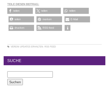
TEILE DIESEN BEITRAG:
teilen
teilen
teilen
teilen
merken
E-Mail
drucken
RSS-feed
VEREIN
UPDATES ERHALTEN:
RSS FEED
SUCHE