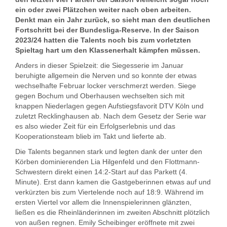
ein oder zwei Plätzchen weiter nach oben arbeiten.
Denkt man ein Jahr zurück, so sieht man den deutlichen
Fortschritt bei der Bundesliga-Reserve. In der Saison
2023/24 hatten die Talents noch bis zum vorletzten
Spieltag hart um den Klassenerhalt kämpfen müssen.
Anders in dieser Spielzeit: die Siegesserie im Januar
beruhigte allgemein die Nerven und so konnte der etwas
wechselhafte Februar locker verschmerzt werden. Siege
gegen Bochum und Oberhausen wechselten sich mit
knappen Niederlagen gegen Aufstiegsfavorit DTV Köln und
zuletzt Recklinghausen ab. Nach dem Gesetz der Serie war
es also wieder Zeit für ein Erfolgserlebnis und das
Kooperationsteam blieb im Takt und lieferte ab.
Die Talents begannen stark und legten dank der unter den
Körben dominierenden Lia Hilgenfeld und den Flottmann-
Schwestern direkt einen 14:2-Start auf das Parkett (4.
Minute). Erst dann kamen die Gastgeberinnen etwas auf und
verkürzten bis zum Viertelende noch auf 18:9. Während im
ersten Viertel vor allem die Innenspielerinnen glänzten,
ließen es die Rheinländerinnen im zweiten Abschnitt plötzlich
von außen regnen. Emily Scheibinger eröffnete mit zwei