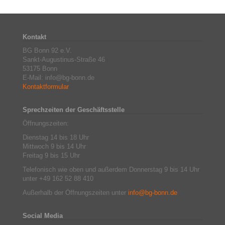
Kontakt
BG Bonn 92 e.V.
Sankt-Augustinus-Straße 46
53175 Bonn
E-Mail: info@bg-bonn.de
Kontaktformular
Sprechzeiten der Geschäftsstelle
Öffnungszeiten:
Dienstag 14 bis 18 Uhr
Mittwoch 9 bis 14 Uhr
Freitag 9 bis 15 Uhr
Telefonisch wie oben und außerdem Donnerstag 9 bis 14 Uhr
unter +49 162 52 88 410
Außerhalb der Öffnungszeiten unter
info@bg-bonn.de
Social Media