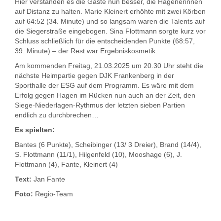
Hier verstanden es die Gäste nun besser, die Hagenerinnen
auf Distanz zu halten. Marie Kleinert erhöhte mit zwei Körben
auf 64:52 (34. Minute) und so langsam waren die Talents auf
die Siegerstraße eingebogen. Sina Flottmann sorgte kurz vor
Schluss schließlich für die entscheidenden Punkte (68:57,
39. Minute) – der Rest war Ergebniskosmetik.
Am kommenden Freitag, 21.03.2025 um 20.30 Uhr steht die
nächste Heimpartie gegen DJK Frankenberg in der
Sporthalle der ESG auf dem Programm. Es wäre mit dem
Erfolg gegen Hagen im Rücken nun auch an der Zeit, den
Siege-Niederlagen-Rythmus der letzten sieben Partien
endlich zu durchbrechen…
Es spielten:
Bantes (6 Punkte), Scheibinger (13/ 3 Dreier), Brand (14/4),
S. Flottmann (11/1), Hilgenfeld (10), Mooshage (6), J.
Flottmann (4), Fante, Kleinert (4)
Text:
Jan Fante
Foto:
Regio-Team