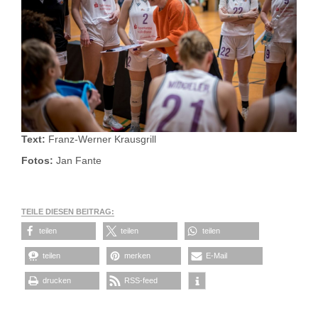
Text:
Franz-Werner Krausgrill
Fotos:
Jan Fante
TEILE DIESEN BEITRAG:
teilen
teilen
teilen
teilen
merken
E-Mail
drucken
RSS-feed