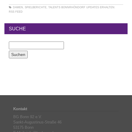
DAMEN
,
SPIELBERICHTE
,
TALENTS BONNRHÖNDORF
UPDATES ERHALTEN:
RSS FEED
SUCHE
Kontakt
BG Bonn 92 e.V.
Sankt-Augustinus-Straße 46
53175 Bonn