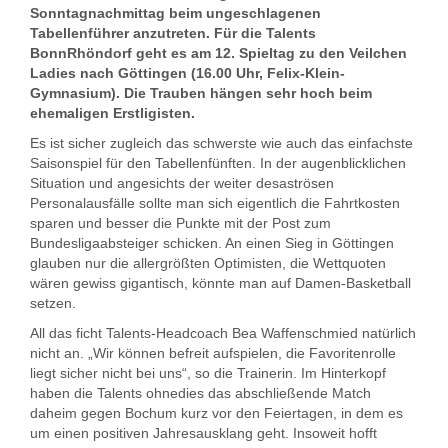
Sonntagnachmittag beim ungeschlagenen
Tabellenführer anzutreten. Für die Talents
BonnRhöndorf geht es am 12. Spieltag zu den Veilchen
Ladies nach Göttingen (16.00 Uhr, Felix-Klein-
Gymnasium). Die Trauben hängen sehr hoch beim
ehemaligen Erstligisten.
Es ist sicher zugleich das schwerste wie auch das einfachste
Saisonspiel für den Tabellenfünften. In der augenblicklichen
Situation und angesichts der weiter desaströsen
Personalausfälle sollte man sich eigentlich die Fahrtkosten
sparen und besser die Punkte mit der Post zum
Bundesligaabsteiger schicken. An einen Sieg in Göttingen
glauben nur die allergrößten Optimisten, die Wettquoten
wären gewiss gigantisch, könnte man auf Damen-Basketball
setzen.
All das ficht Talents-Headcoach Bea Waffenschmied natürlich
nicht an. „Wir können befreit aufspielen, die Favoritenrolle
liegt sicher nicht bei uns“, so die Trainerin. Im Hinterkopf
haben die Talents ohnedies das abschließende Match
daheim gegen Bochum kurz vor den Feiertagen, in dem es
um einen positiven Jahresausklang geht. Insoweit hofft