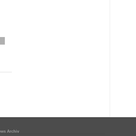
ws Archiv