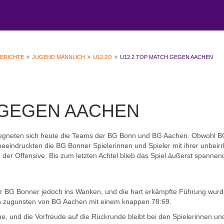
BERICHTE
JUGEND MÄNNLICH
U12.2O
U12.2 TOP MATCH GEGEN AACHEN
 GEGEN AACHEN
egneten sich heute die Teams der BG Bonn und BG Aachen. Obwohl B
eindruckten die BG Bonner Spielerinnen und Spieler mit ihrer unbeir
 der Offensive. Bis zum letzten Achtel blieb das Spiel äußerst spannen
er BG Bonner jedoch ins Wanken, und die hart erkämpfte Führung wur
h zugunsten von BG Aachen mit einem knappen 78:69.
e, und die Vorfreude auf die Rückrunde bleibt bei den Spielerinnen un