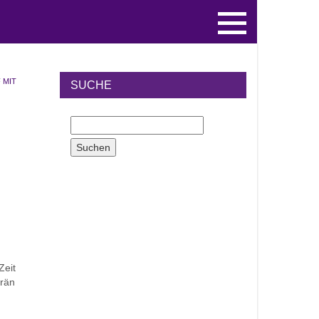
 MIT
SUCHE
Zeit
rän