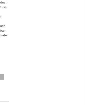
jedoch
fluss
n
amen
 Team
pieler