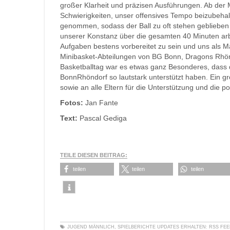
großer Klarheit und präzisen Ausführungen. Ab der Mi
Schwierigkeiten, unser offensives Tempo beizubeha
genommen, sodass der Ball zu oft stehen geblieben is
unserer Konstanz über die gesamten 40 Minuten arb
Aufgaben bestens vorbereitet zu sein und uns als Ma
Minibasket-Abteilungen von BG Bonn, Dragons Rh
Basketballtag war es etwas ganz Besonderes, dass
BonnRhöndorf so lautstark unterstützt haben. Ein g
sowie an alle Eltern für die Unterstützung und die po
Fotos:
Jan Fante
Text:
Pascal Gediga
TEILE DIESEN BEITRAG:
teilen
teilen
teilen
JUGEND MÄNNLICH
,
SPIELBERICHTE
UPDATES ERHALTEN:
RSS FE