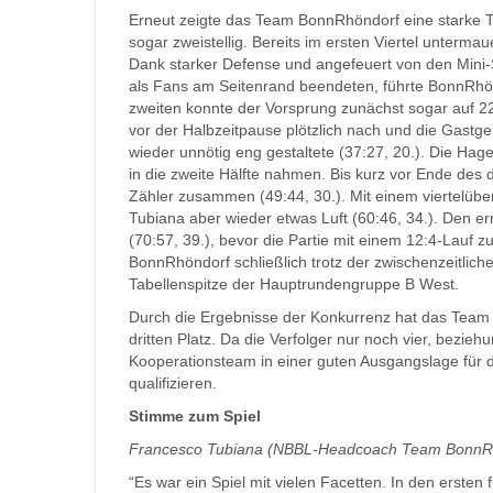
Erneut zeigte das Team BonnRhöndorf eine starke Te
sogar zweistellig. Bereits im ersten Viertel unterm
Dank starker Defense und angefeuert von den Mini
als Fans am Seitenrand beendeten, führte BonnRhöndo
zweiten konnte der Vorsprung zunächst sogar auf 22
vor der Halbzeitpause plötzlich nach und die Gastge
wieder unnötig eng gestaltete (37:27, 20.). Die Hag
in die zweite Hälfte nahmen. Bis kurz vor Ende des 
Zähler zusammen (49:44, 30.). Mit einem viertelübe
Tubiana aber wieder etwas Luft (60:46, 34.). Den e
(70:57, 39.), bevor die Partie mit einem 12:4-Lauf
BonnRhöndorf schließlich trotz der zwischenzeitlic
Tabellenspitze der Hauptrundengruppe B West.
Durch die Ergebnisse der Konkurrenz hat das Team 
dritten Platz. Da die Verfolger nur noch vier, bezie
Kooperationsteam in einer guten Ausgangslage für di
qualifizieren.
Stimme zum Spiel
Francesco Tubiana (NBBL-Headcoach Team BonnRh
“Es war ein Spiel mit vielen Facetten. In den erste