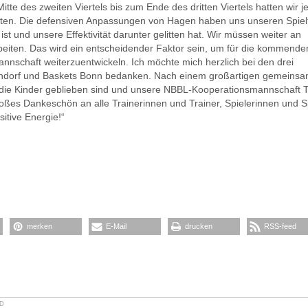
tte des zweiten Viertels bis zum Ende des dritten Viertels hatten wir 
lten. Die defensiven Anpassungen von Hagen haben uns unseren Spiel
t und unsere Effektivität darunter gelitten hat. Wir müssen weiter an
eiten. Das wird ein entscheidender Faktor sein, um für die kommende
nnschaft weiterzuentwickeln. Ich möchte mich herzlich bei den drei
öndorf und Baskets Bonn bedanken. Nach einem großartigen gemeins
 die Kinder geblieben sind und unsere NBBL-Kooperationsmannschaft
roßes Dankeschön an alle Trainerinnen und Trainer, Spielerinnen und S
sitive Energie!“
merken
E-Mail
drucken
RSS-feed
ED