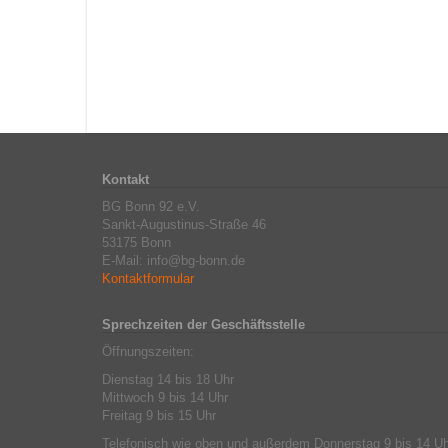
Kontakt
BG Bonn 92 e.V.
Sankt-Augustinus-Straße 46
53175 Bonn
E-Mail: info@bg-bonn.de
Kontaktformular
Sprechzeiten der Geschäftsstelle
Öffnungszeiten:
Dienstag 14 bis 18 Uhr
Mittwoch 9 bis 14 Uhr
Freitag 9 bis 15 Uhr
Telefonisch wie oben und außerdem Donnerstag 9 bis 14 Uh