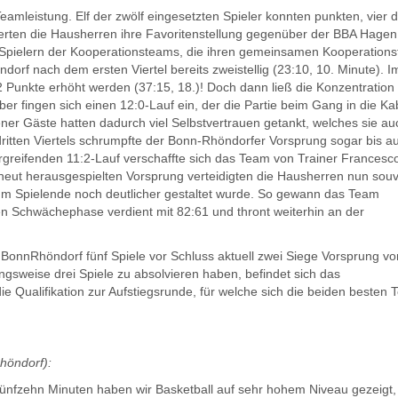
amleistung. Elf der zwölf eingesetzten Spieler konnten punkten, vier 
auerten die Hausherren ihre Favoritenstellung gegenüber der BBA Hagen
-Spielern der Kooperationsteams, die ihren gemeinsamen Kooperations
rf nach dem ersten Viertel bereits zweistellig (23:10, 10. Minute). I
 Punkte erhöht werden (37:15, 18.)! Doch dann ließ die Konzentration
ber fingen sich einen 12:0-Lauf ein, der die Partie beim Gang in die Ka
ener Gäste hatten dadurch viel Selbstvertrauen getankt, welches sie au
dritten Viertels schrumpfte der Bonn-Rhöndorfer Vorsprung sogar bis au
rgreifenden 11:2-Lauf verschaffte sich das Team von Trainer Francesc
rneut herausgespielten Vorsprung verteidigten die Hausherren nun sou
 zum Spielende noch deutlicher gestaltet wurde. So gewann das Team
hen Schwächephase verdient mit 82:61 und thront weiterhin an der
BonnRhöndorf fünf Spiele vor Schluss aktuell zwei Siege Vorsprung v
hungsweise drei Spiele zu absolvieren haben, befindet sich das
e Qualifikation zur Aufstiegsrunde, für welche sich die beiden besten
öndorf):
n fünfzehn Minuten haben wir Basketball auf sehr hohem Niveau gezeigt,