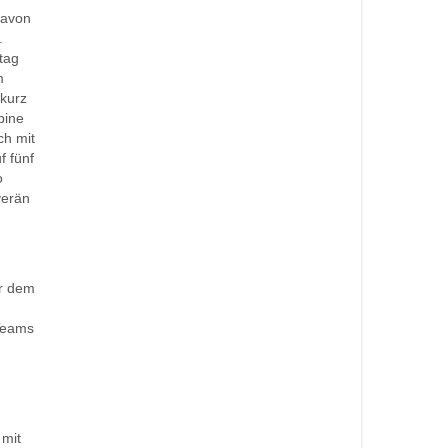
davon
.
tag
m
 kurz
bine
ch mit
f fünf
o
verän
or dem
 Teams
 mit