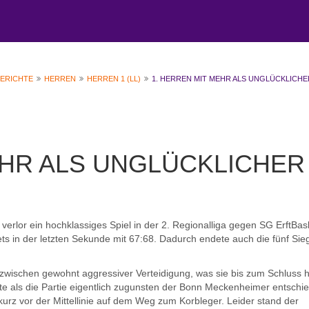
BERICHTE
HERREN
HERREN 1 (LL)
1. HERREN MIT MEHR ALS UNGLÜCKLICHE
EHR ALS UNGLÜCKLICHER
rlor ein hochklassiges Spiel in der 2. Regionalliga gegen SG ErftBas
ts in der letzten Sekunde mit 67:68. Dadurch endete auch die fünf Sie
nzwischen gewohnt aggressiver Verteidigung, was sie bis zum Schluss h
te als die Partie eigentlich zugunsten der Bonn Meckenheimer entschi
rz vor der Mittellinie auf dem Weg zum Korbleger. Leider stand der