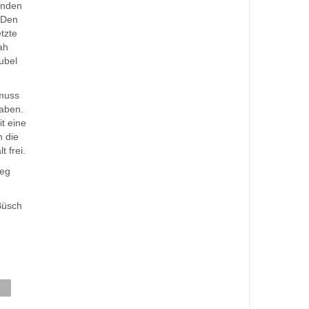
enden
. Den
tzte
ah
ubel
 muss
haben.
t eine
n die
 frei.
ieg
Büsch