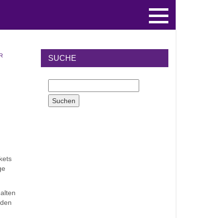
R
SUCHE
kets
ge
alten
eden