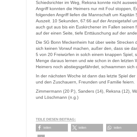
Schiedsrichter im Weg, Reksna konnte nicht ausweich
Angriff konnten die Heimers nur mit Foul stoppen, 
folgenden Angriff liefen die Mannschaft um Kapitän
Auszeit. 10 Sekunden, 67:66 auf der Anzeigetafel un
auch gut aus bis ein Euskirchener im Fallen seinen f
auf der einen Seite, tiefe Enttäuschung auf der ande
Die SG Bonn Meckenheim hat über weite Strecken da
sich keinen Vorwuf machen, außer den, dass sie das 
5 von 20 Freiwürfen in solch einem knappen Spiel, s
Menge daraus lernen und wie schon in den letzten 
Heimers noch abstiegsgefährdet, schwammen sich dan
In der nächsten Woche ist dann das letzte Spiel de
und den Zuschauern, Freunden und Familie feiern.
Zimmermann (20 P.), Sanders (14), Reksna (12), Walt
und Löschmann (n.g.)
TEILE DIESEN BEITRAG:
teilen
teilen
teilen