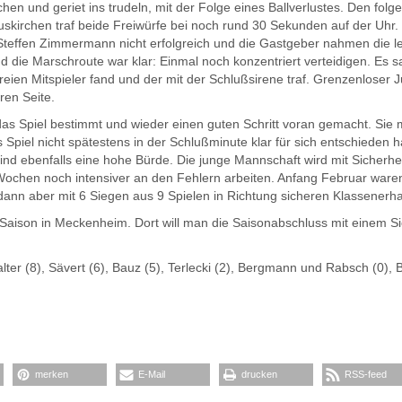
en und geriet ins trudeln, mit der Folge eines Ballverlustes. Den folg
Euskirchen traf beide Freiwürfe bei noch rund 30 Sekunden auf der Uhr
 Steffen Zimmermann nicht erfolgreich und die Gastgeber nahmen die le
d die Marschroute war klar: Einmal noch konzentriert verteidigen. Es s
reien Mitspieler fand und der mit der Schlußsirene traf. Grenzenloser J
ren Seite.
s Spiel bestimmt und wieder einen guten Schritt voran gemacht. Sie
Spiel nicht spätestens in der Schlußminute klar für sich entschieden 
ind ebenfalls eine hohe Bürde. Die junge Mannschaft wird mit Sicherhei
Wochen noch intensiver an den Fehlern arbeiten. Anfang Februar ware
n aber mit 6 Siegen aus 9 Spielen in Richtung sicheren Klassenerhalt
r Saison in Meckenheim. Dort will man die Saisonabschluss mit einem S
er (8), Sävert (6), Bauz (5), Terlecki (2), Bergmann und Rabsch (0), 
merken
E-Mail
drucken
RSS-feed