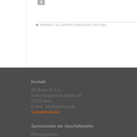
HERREN 1 (LL)
UPDATES ERHALTEN:
RSS FEED
Kontakt
BG Bonn 92 e.V.
Sankt-Augustinus-Straße 46
53175 Bonn
E-Mail: info@bg-bonn.de
Kontaktformular
Sprechzeiten der Geschäftsstelle
Öffnungszeiten: