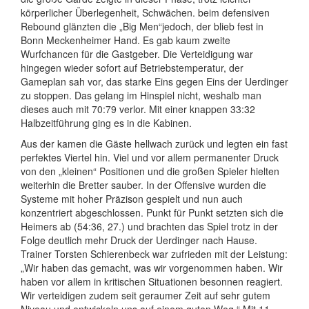
körperlicher Überlegenheit, Schwächen. beim defensiven
Rebound glänzten die „Big Men“jedoch, der blieb fest in
Bonn Meckenheimer Hand. Es gab kaum zweite
Wurfchancen für die Gastgeber. Die Verteidigung war
hingegen wieder sofort auf Betriebstemperatur, der
Gameplan sah vor, das starke Eins gegen Eins der Uerdinger
zu stoppen. Das gelang im Hinspiel nicht, weshalb man
dieses auch mit 70:79 verlor. Mit einer knappen 33:32
Halbzeitführung ging es in die Kabinen.
Aus der kamen die Gäste hellwach zurück und legten ein fast
perfektes Viertel hin. Viel und vor allem permanenter Druck
von den „kleinen“ Positionen und die großen Spieler hielten
weiterhin die Bretter sauber. In der Offensive wurden die
Systeme mit hoher Präzison gespielt und nun auch
konzentriert abgeschlossen. Punkt für Punkt setzten sich die
Heimers ab (54:36, 27.) und brachten das Spiel trotz in der
Folge deutlich mehr Druck der Uerdinger nach Hause.
Trainer Torsten Schierenbeck war zufrieden mit der Leistung:
„Wir haben das gemacht, was wir vorgenommen haben. Wir
haben vor allem in kritischen Situationen besonnen reagiert.
Wir verteidigen zudem seit geraumer Zeit auf sehr gutem
Niveau und entwickeln uns auf einem guten Weg.“ Mit 11