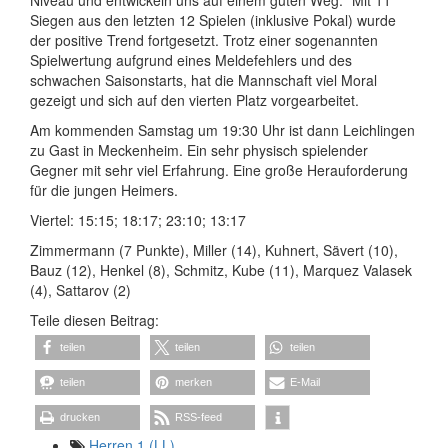
Siegen aus den letzten 12 Spielen (inklusive Pokal) wurde
der positive Trend fortgesetzt. Trotz einer sogenannten
Spielwertung aufgrund eines Meldefehlers und des
schwachen Saisonstarts, hat die Mannschaft viel Moral
gezeigt und sich auf den vierten Platz vorgearbeitet.
Am kommenden Samstag um 19:30 Uhr ist dann Leichlingen
zu Gast in Meckenheim. Ein sehr physisch spielender
Gegner mit sehr viel Erfahrung. Eine große Herauforderung
für die jungen Heimers.
Viertel: 15:15; 18:17; 23:10; 13:17
Zimmermann (7 Punkte), Miller (14), Kuhnert, Sävert (10),
Bauz (12), Henkel (8), Schmitz, Kube (11), Marquez Valasek
(4), Sattarov (2)
Teile diesen Beitrag:
teilen
teilen
teilen
teilen
merken
E-Mail
drucken
RSS-feed
Herren 1 (LL)