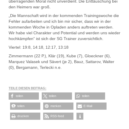
überragenden Moral nicht unverdient. Die Enttäuschung bei
den Heimers war groß.
„Die Mannschaft wird in der kommenden Trainingswoche die
Fehler aufarbeiten und ich bin mir sicher, dass wir in der
kommenden Woche in Opladen anders auftreten werden.
Wir habe viel Charakter und Potential und werden uns wieder
hochkämpfen“ ist sich der SG Trainer zuversichtlich.
Viertel: 19:8, 14:18, 12:17, 13:18
Zimmermann (22 P.), Klär (19), Kube (7), Gloeckner (6),
Marquez Valasek und Sävert (je 2), Bauz, Sattarov, Walter
(0), Bergamann, Terlecki n.e.
TEILE DIESEN BEITRAG:
teilen
teilen
teilen
teilen
merken
E-Mail
drucken
RSS-feed