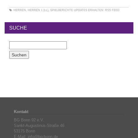
HERREN
,
HERREN 1 (LL)
,
SPIELBERICHTE
UPDATES ERHALTEN:
RSS FEED
SUCHE
Kontakt
BG Bonn 92 e.V.
Sankt-Augustinus-Straße 46
53175 Bonn
E-Mail: info@bg-bonn.de