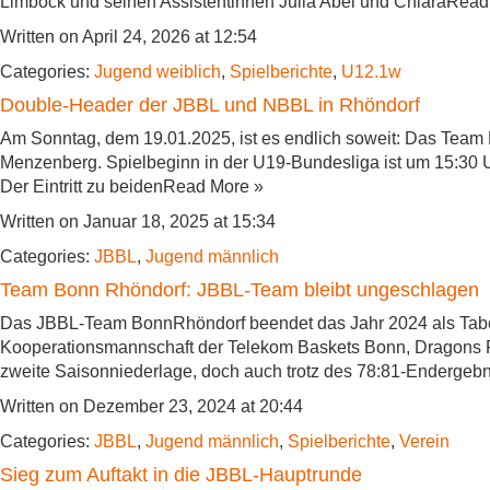
Limböck und seinen Assistentinnen Julia Abel und ChiaraRead
Written on April 24, 2026 at 12:54
Categories:
Jugend weiblich
,
Spielberichte
,
U12.1w
Double-Header der JBBL und NBBL in Rhöndorf
Am Sonntag, dem 19.01.2025, ist es endlich soweit: Das Team
Menzenberg. Spielbeginn in der U19-Bundesliga ist um 15:30 
Der Eintritt zu beidenRead More »
Written on Januar 18, 2025 at 15:34
Categories:
JBBL
,
Jugend männlich
Team Bonn Rhöndorf: JBBL-Team bleibt ungeschlagen
Das JBBL-Team BonnRhöndorf beendet das Jahr 2024 als Tabell
Kooperationsmannschaft der Telekom Baskets Bonn, Dragons 
zweite Saisonniederlage, doch auch trotz des 78:81-Enderg
Written on Dezember 23, 2024 at 20:44
Categories:
JBBL
,
Jugend männlich
,
Spielberichte
,
Verein
Sieg zum Auftakt in die JBBL-Hauptrunde