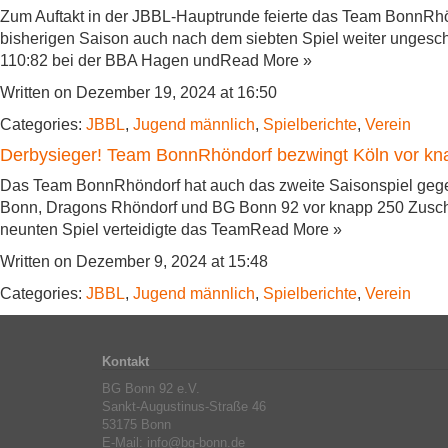
Zum Auftakt in der JBBL-Hauptrunde feierte das Team BonnRhö
bisherigen Saison auch nach dem siebten Spiel weiter unges
110:82 bei der BBA Hagen undRead More »
Written on Dezember 19, 2024 at 16:50
Categories:
JBBL
,
Jugend männlich
,
Spielberichte
,
Verein
Derbysieger! Team BonnRhöndorf bezwingt Köln vor k
Das Team BonnRhöndorf hat auch das zweite Saisonspiel geg
Bonn, Dragons Rhöndorf und BG Bonn 92 vor knapp 250 Zuschau
neunten Spiel verteidigte das TeamRead More »
Written on Dezember 9, 2024 at 15:48
Categories:
JBBL
,
Jugend männlich
,
Spielberichte
,
Verein
Kontakt
BG Bonn 92 e.V.
Sankt-Augustinus-Straße 46
53175 Bonn
E-Mail: info@bg-bonn.de