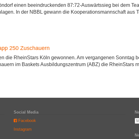
ndorf einen beeindruckenden 87:72-Auswärtssieg bei dem Team 
chlagen. In der NBBL gewann die Kooperationsmannschaft aus
napp 250 Zuschauern
en die RheinStars Köln gewonnen. Am vergangenen Sonntag be
ern im Baskets Ausbildungszentrum (ABZ) die RheinStars mit 8
Social Media
Ne
Facebook
Instagram
Ne