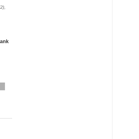
(2),
Dank