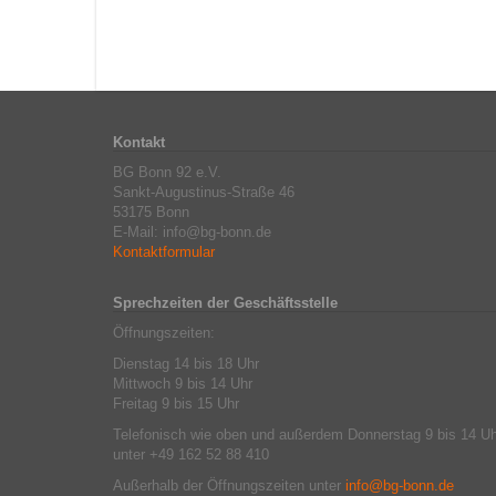
Kontakt
BG Bonn 92 e.V.
Sankt-Augustinus-Straße 46
53175 Bonn
E-Mail: info@bg-bonn.de
Kontaktformular
Sprechzeiten der Geschäftsstelle
Öffnungszeiten:
Dienstag 14 bis 18 Uhr
Mittwoch 9 bis 14 Uhr
Freitag 9 bis 15 Uhr
Telefonisch wie oben und außerdem Donnerstag 9 bis 14 Uh
unter +49 162 52 88 410
Außerhalb der Öffnungszeiten unter
info@bg-bonn.de