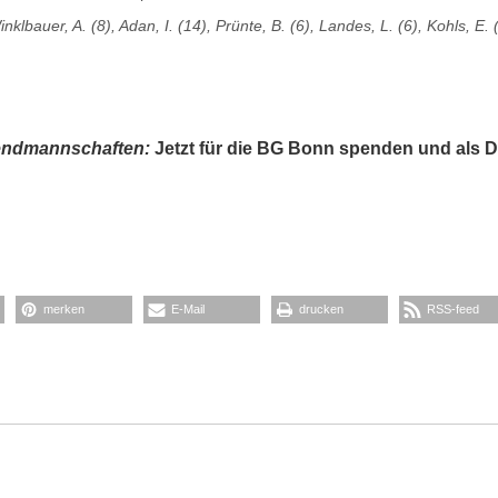
inklbauer, A. (8), Adan, I. (14), Prünte, B. (6), Landes, L. (6), Kohls, E. 
gendmannschaften:
Jetzt für die BG Bonn spenden und als 
merken
E-Mail
drucken
RSS-feed