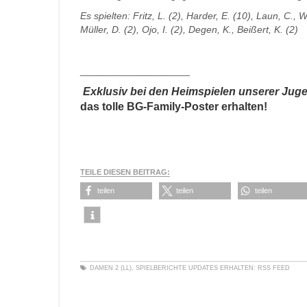
Es spielten: Fritz, L. (2), Harder, E. (10), Laun, C., W
Müller, D. (2), Ojo, I. (2), Degen, K., Beißert, K. (2)
____________________
Exklusiv bei den Heimspielen unserer Ju
das tolle BG-Family-Poster erhalten!
TEILE DIESEN BEITRAG:
teilen
teilen
teilen
DAMEN 2 (LL)
,
SPIELBERICHTE
UPDATES ERHALTEN:
RSS FEED