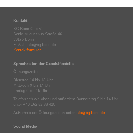
Kontakt
BG Bonn 92 e.V.
Sankt-Augustinus-Straße 46
53175 Bonn
E-Mail: info@bg-bonn.de
Kontaktformular
Sprechzeiten der Geschäftsstelle
Öffnungszeiten:
Dienstag 14 bis 18 Uhr
Mittwoch 9 bis 14 Uhr
Freitag 9 bis 15 Uhr
Telefonisch wie oben und außerdem Donnerstag 9 bis 14 Uhr
unter +49 162 52 88 410
Außerhalb der Öffnungszeiten unter
info@bg-bonn.de
Social Media