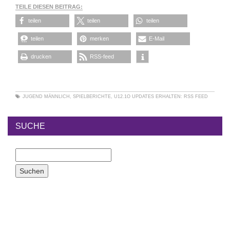
TEILE DIESEN BEITRAG:
teilen
teilen
teilen
teilen
merken
E-Mail
drucken
RSS-feed
JUGEND MÄNNLICH
,
SPIELBERICHTE
,
U12.1O
UPDATES ERHALTEN:
RSS FEED
SUCHE