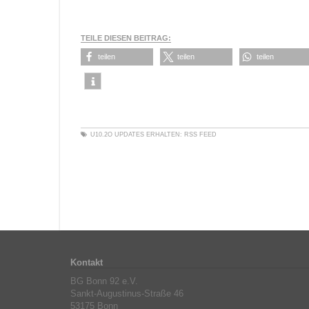
TEILE DIESEN BEITRAG:
teilen
teilen
teilen
U10.2O
UPDATES ERHALTEN:
RSS FEED
Kontakt
BG Bonn 92 e.V.
Sankt-Augustinus-Straße 46
53175 Bonn