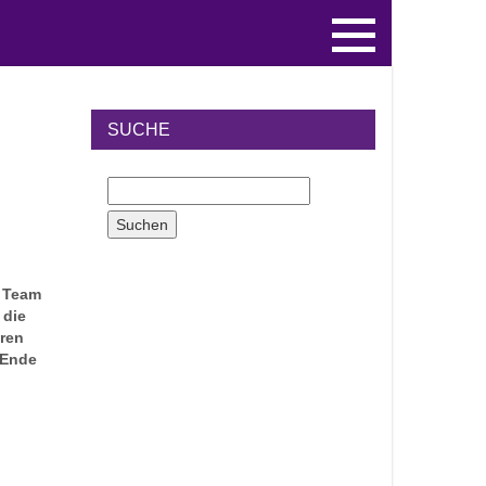
SUCHE
r Team
 die
eren
 Ende