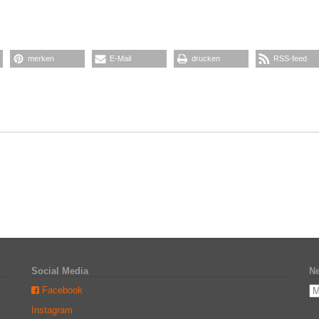
merken
E-Mail
drucken
RSS-feed
Social Media
Ne
Facebook
Instagram