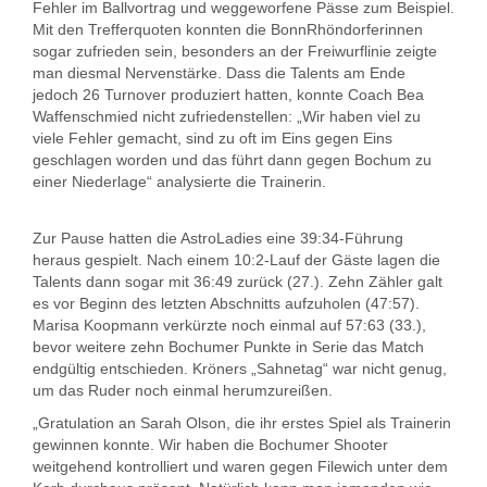
Fehler im Ballvortrag und weggeworfene Pässe zum Beispiel.
Mit den Trefferquoten konnten die BonnRhöndorferinnen
sogar zufrieden sein, besonders an der Freiwurflinie zeigte
man diesmal Nervenstärke. Dass die Talents am Ende
jedoch 26 Turnover produziert hatten, konnte Coach Bea
Waffenschmied nicht zufriedenstellen: „Wir haben viel zu
viele Fehler gemacht, sind zu oft im Eins gegen Eins
geschlagen worden und das führt dann gegen Bochum zu
einer Niederlage“ analysierte die Trainerin.
Zur Pause hatten die AstroLadies eine 39:34-Führung
heraus gespielt. Nach einem 10:2-Lauf der Gäste lagen die
Talents dann sogar mit 36:49 zurück (27.). Zehn Zähler galt
es vor Beginn des letzten Abschnitts aufzuholen (47:57).
Marisa Koopmann verkürzte noch einmal auf 57:63 (33.),
bevor weitere zehn Bochumer Punkte in Serie das Match
endgültig entschieden. Kröners „Sahnetag“ war nicht genug,
um das Ruder noch einmal herumzureißen.
„Gratulation an Sarah Olson, die ihr erstes Spiel als Trainerin
gewinnen konnte. Wir haben die Bochumer Shooter
weitgehend kontrolliert und waren gegen Filewich unter dem