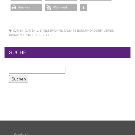
drucken
RSS-feed
DAMEN
,
DAMEN 1
,
SPIELBERICHTE
,
TALENTS BONNRHÖNDORF
,
VEREIN
UPDATES ERHALTEN:
RSS FEED
SUCHE
Kontakt