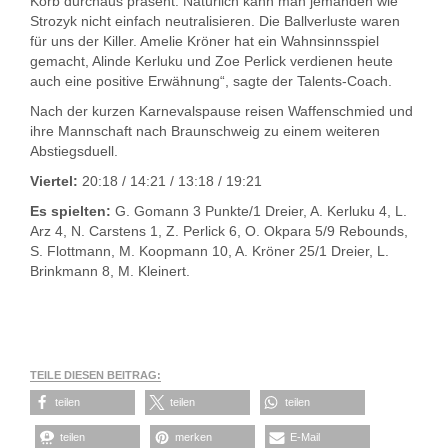
Korb durchaus präsent. Natürlich kann man jemanden wie
Strozyk nicht einfach neutralisieren. Die Ballverluste waren
für uns der Killer. Amelie Kröner hat ein Wahnsinnsspiel
gemacht, Alinde Kerluku und Zoe Perlick verdienen heute
auch eine positive Erwähnung“, sagte der Talents-Coach.
Nach der kurzen Karnevalspause reisen Waffenschmied und
ihre Mannschaft nach Braunschweig zu einem weiteren
Abstiegsduell.
Viertel:
20:18 / 14:21 / 13:18 / 19:21
Es spielten:
G. Gomann 3 Punkte/1 Dreier, A. Kerluku 4, L.
Arz 4, N. Carstens 1, Z. Perlick 6, O. Okpara 5/9 Rebounds,
S. Flottmann, M. Koopmann 10, A. Kröner 25/1 Dreier, L.
Brinkmann 8, M. Kleinert.
TEILE DIESEN BEITRAG:
teilen
teilen
teilen
teilen
merken
E-Mail