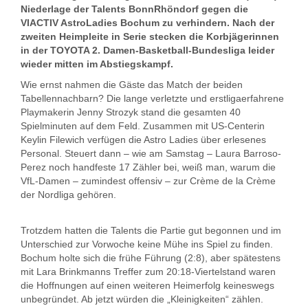
Niederlage der Talents BonnRhöndorf gegen die
VIACTIV AstroLadies Bochum zu verhindern. Nach der
zweiten Heimpleite in Serie stecken die Korbjägerinnen
in der TOYOTA 2. Damen-Basketball-Bundesliga leider
wieder mitten im Abstiegskampf.
Wie ernst nahmen die Gäste das Match der beiden
Tabellennachbarn? Die lange verletzte und erstligaerfahrene
Playmakerin Jenny Strozyk stand die gesamten 40
Spielminuten auf dem Feld. Zusammen mit US-Centerin
Keylin Filewich verfügen die Astro Ladies über erlesenes
Personal. Steuert dann – wie am Samstag – Laura Barroso-
Perez noch handfeste 17 Zähler bei, weiß man, warum die
VfL-Damen – zumindest offensiv – zur Crème de la Crème
der Nordliga gehören.
Trotzdem hatten die Talents die Partie gut begonnen und im
Unterschied zur Vorwoche keine Mühe ins Spiel zu finden.
Bochum holte sich die frühe Führung (2:8), aber spätestens
mit Lara Brinkmanns Treffer zum 20:18-Viertelstand waren
die Hoffnungen auf einen weiteren Heimerfolg keineswegs
unbegründet. Ab jetzt würden die „Kleinigkeiten“ zählen.