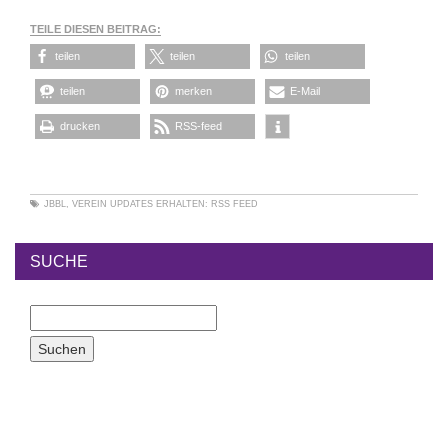
TEILE DIESEN BEITRAG:
teilen
teilen
teilen
teilen
merken
E-Mail
drucken
RSS-feed
JBBL
,
VEREIN
UPDATES ERHALTEN:
RSS FEED
SUCHE