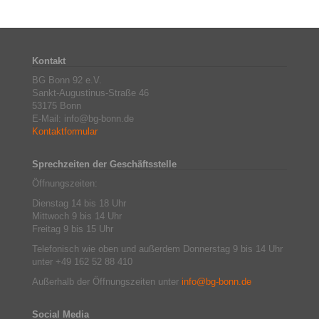
Kontakt
BG Bonn 92 e.V.
Sankt-Augustinus-Straße 46
53175 Bonn
E-Mail: info@bg-bonn.de
Kontaktformular
Sprechzeiten der Geschäftsstelle
Öffnungszeiten:
Dienstag 14 bis 18 Uhr
Mittwoch 9 bis 14 Uhr
Freitag 9 bis 15 Uhr
Telefonisch wie oben und außerdem Donnerstag 9 bis 14 Uhr
unter +49 162 52 88 410
Außerhalb der Öffnungszeiten unter
info@bg-bonn.de
Social Media