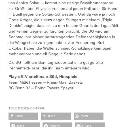
von Annika Soltau – kommt eine riesige Bewährungsprobe
zu. Größe und Physis sprechen auf jeden Fall auch für Hans
in Duell gegen die Soltau-Schwestern. Und da wäre ja noch
Greta Kröger, die zuletzt gegen Stuttgart mit einem „Triple
Double“ zeigte, dass sie zu den besten Guards der Liga zählt
und keinen Gegner zu fürchten braucht. Die BG wird am
Sonntag ihre bisher herausragenden Defensivfähigkeiten in
die Waagschale zu legen haben. Zur Erinnerung: Seit
Oktober haben die Waffenschmied-Schützlinge kein Spiel
mehr verloren und elf Siege in Serie geholt.
Die BG hofft am Sonntag wieder auf eine gut gefüllte
Pennenfeld-Halle, die ihr Team anfeuern wird.
Play-off-Viertelfinale-Süd, Hinspiele:
Team Mittelhessen – Rhein-Main Baskets
BG Bonn 92 – Flying Towers Speyer
TEILE DIESEN BEITRAG:
teilen
teilen
teilen
teilen
merken
E-Mail