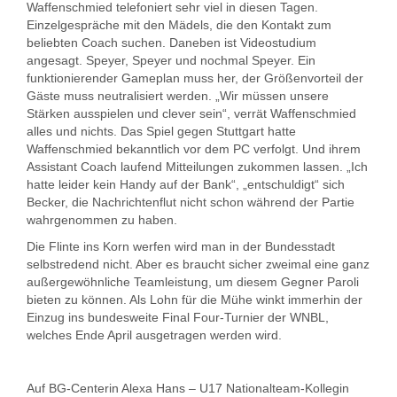
Waffenschmied telefoniert sehr viel in diesen Tagen.
Einzelgespräche mit den Mädels, die den Kontakt zum
beliebten Coach suchen. Daneben ist Videostudium
angesagt. Speyer, Speyer und nochmal Speyer. Ein
funktionierender Gameplan muss her, der Größenvorteil der
Gäste muss neutralisiert werden. „Wir müssen unsere
Stärken ausspielen und clever sein“, verrät Waffenschmied
alles und nichts. Das Spiel gegen Stuttgart hatte
Waffenschmied bekanntlich vor dem PC verfolgt. Und ihrem
Assistant Coach laufend Mitteilungen zukommen lassen. „Ich
hatte leider kein Handy auf der Bank“, „entschuldigt“ sich
Becker, die Nachrichtenflut nicht schon während der Partie
wahrgenommen zu haben.
Die Flinte ins Korn werfen wird man in der Bundesstadt
selbstredend nicht. Aber es braucht sicher zweimal eine ganz
außergewöhnliche Teamleistung, um diesem Gegner Paroli
bieten zu können. Als Lohn für die Mühe winkt immerhin der
Einzug ins bundesweite Final Four-Turnier der WNBL,
welches Ende April ausgetragen werden wird.
Auf BG-Centerin Alexa Hans – U17 Nationalteam-Kollegin