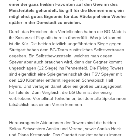
einer der ganz heißen Favoriten auf den Gewinn des
Meistertitels gehandelt. Es gilt für die Bonnerinnen, ein
möglichst gutes Ergebnis für das Rückspiel eine Woche
später in der Domstadt zu erzielen.
Durch das Erreichen des Viertelfinales haben die BG-Mädels
ihr Saisonziel Play-offs bereits übererfüllt. Was jetzt kommt,
ist die Kür. Die beiden letztlich ungefährdeten Siege gegen
Stuttgart haben dem BG-Team zusätzliches Selbstvertrauen
gegeben. Ein Selbstbewusstsein, welches man gegen
Speyer aber auch brauchen wird, denn der Gegner kommt
ungeschlagen (12 Siege) ins Pennenfeld. Die Flying Towers
sind eigentlich eine Spielgemeinschaft des TSV Speyer mit
den 120 Kilometer entfernt liegenden Schwäbisch Hall
Flyers. Und verfügen damit über ein großes Einzugsgebiet
für Talente. Zum Vergleich: die BG Bonn ist der einzig
verbliebene Viertelfinal-Teilnehmer, bei dem alle Spielerinnen
tatsächlich aus einem Verein kommen.
Herausragende Akteurinnen der Towers sind die beiden
Soltau-Schwestern Annika und Verena, sowie Annika Heck
und Diana Krstanovic. Das Quartett punktet nahezu immer