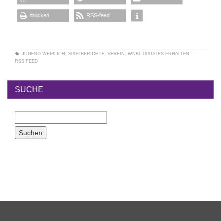
drucken
RSS-feed
JUGEND WEIBLICH
,
SPIELBERICHTE
,
VEREIN
,
WNBL
UPDATES ERHALTEN:
RSS FEED
SUCHE