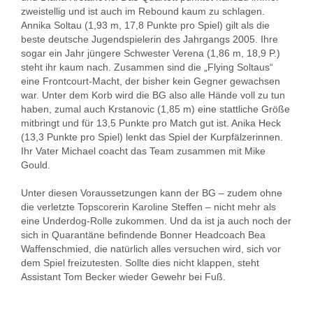
zweistellig und ist auch im Rebound kaum zu schlagen.
Annika Soltau (1,93 m, 17,8 Punkte pro Spiel) gilt als die
beste deutsche Jugendspielerin des Jahrgangs 2005. Ihre
sogar ein Jahr jüngere Schwester Verena (1,86 m, 18,9 P.)
steht ihr kaum nach. Zusammen sind die „Flying Soltaus“
eine Frontcourt-Macht, der bisher kein Gegner gewachsen
war. Unter dem Korb wird die BG also alle Hände voll zu tun
haben, zumal auch Krstanovic (1,85 m) eine stattliche Größe
mitbringt und für 13,5 Punkte pro Match gut ist. Anika Heck
(13,3 Punkte pro Spiel) lenkt das Spiel der Kurpfälzerinnen.
Ihr Vater Michael coacht das Team zusammen mit Mike
Gould.
Unter diesen Voraussetzungen kann der BG – zudem ohne
die verletzte Topscorerin Karoline Steffen – nicht mehr als
eine Underdog-Rolle zukommen. Und da ist ja auch noch der
sich in Quarantäne befindende Bonner Headcoach Bea
Waffenschmied, die natürlich alles versuchen wird, sich vor
dem Spiel freizutesten. Sollte dies nicht klappen, steht
Assistant Tom Becker wieder Gewehr bei Fuß.