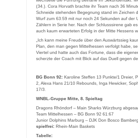
wechselte die Führung beinahe im Sekundentakt. Mev
(34.). Cora Horvath brachte ihr Team nach 36 Minute
Schneide stehenden Begegnung stand im Zeichen der
Wurf zum 63:59 mit nur noch 24 Sekunden auf der U
Zählern in Serie her. Nach der Schlusssirene gab e
auch kaum erwarteten Erfolg in der Mitte Hessens wu
„Ich kann meine Freude über den Auswärtssieg kaum 
Plan, den man gegen Mittelhessen verfolgt habe, 
Viertel und hatte auch das Fortune, dass die eigen
scherzte der Coach mit Blick auf das Duell gegen 
BG Bonn 92:
Karoline Steffen 13 Punkte/1 Dreier,
2, Alexa Hans 21/10 Rebounds, Inga Hewicker, Soph
17/3.
WNBL-Gruppe Mitte, 8. Spieltag
Dragons Rhöndorf – Main Sharks Würzburg abgesa
Team Mittelhessen – BG Bonn 92 61:67
Junior Dolphins Marburg – DJK Don Bosco Bamberg
spielfrei:
Rhein-Main Baskets
Tabelle: