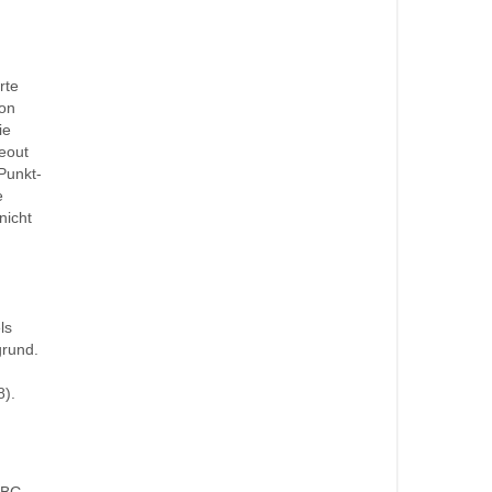
rte
hon
ie
meout
Punkt-
e
nicht
ls
grund.
8).