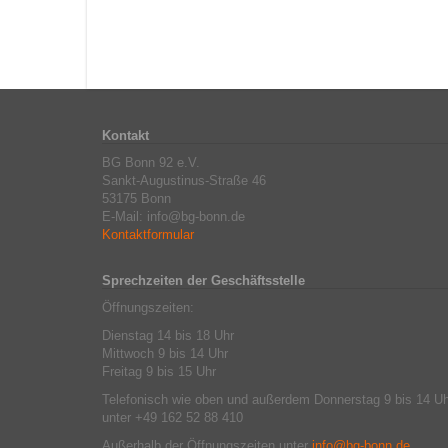
Kontakt
BG Bonn 92 e.V.
Sankt-Augustinus-Straße 46
53175 Bonn
E-Mail: info@bg-bonn.de
Kontaktformular
Sprechzeiten der Geschäftsstelle
Öffnungszeiten:
Dienstag 14 bis 18 Uhr
Mittwoch 9 bis 14 Uhr
Freitag 9 bis 15 Uhr
Telefonisch wie oben und außerdem Donnerstag 9 bis 14 Uh
unter +49 162 52 88 410
Außerhalb der Öffnungszeiten unter
info@bg-bonn.de