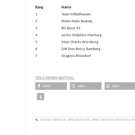
Rang
Name
1
Team Mittelhessen
2
Rhein-Main Baskets
3
BG Bonn 92
4
Junior Dolphins Marburg
5
Main Sharks Würzburg
6
DJK Don Bosco Bamberg
7
Dragons Rhöndorf
TEILE DIESEN BEITRAG:
teilen
teilen
teilen
JUGEND WEIBLICH
,
SPIELBERICHTE
,
WNBL
UPDATES ERHALTEN:
RS