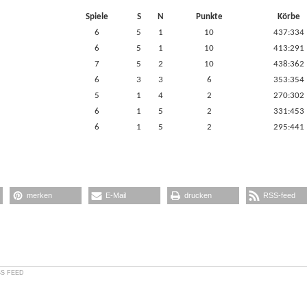
Spiele
S
N
Punkte
Körbe
6
5
1
10
437:334
6
5
1
10
413:291
7
5
2
10
438:362
6
3
3
6
353:354
5
1
4
2
270:302
6
1
5
2
331:453
6
1
5
2
295:441
merken
E-Mail
drucken
RSS-feed
S FEED