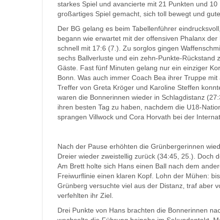
starkes Spiel und avancierte mit 21 Punkten und 10
großartiges Spiel gemacht, sich toll bewegt und gut
Der BG gelang es beim Tabellenführer eindrucksvoll,
begann wie erwartet mit der offensiven Phalanx der 
schnell mit 17:6 (7.). Zu sorglos gingen Waffensch
sechs Ballverluste und ein zehn-Punkte-Rückstand z
Gäste. Fast fünf Minuten gelang nur ein einziger K
Bonn. Was auch immer Coach Bea ihrer Truppe mit a
Treffer von Greta Kröger und Karoline Steffen konn
waren die Bonnerinnen wieder in Schlagdistanz (27:3
ihren besten Tag zu haben, nachdem die U18-National
sprangen Villwock und Cora Horvath bei der Interna
Nach der Pause erhöhten die Grünbergerinnen wiede
Dreier wieder zweistellig zurück (34:45, 25.). Doc
Am Brett holte sich Hans einen Ball nach dem ander
Freiwurflinie einen klaren Kopf. Lohn der Mühen: bi
Grünberg versuchte viel aus der Distanz, traf aber v
verfehlten ihr Ziel.
Drei Punkte von Hans brachten die Bonnerinnen nac