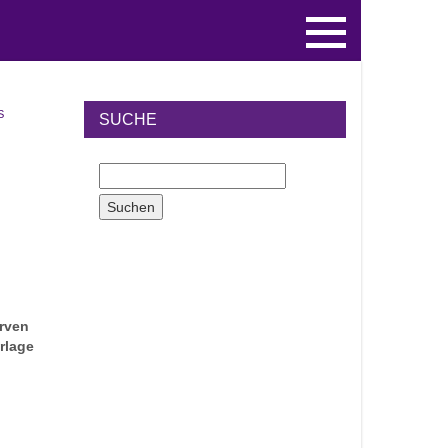
S
SUCHE
rven
rlage