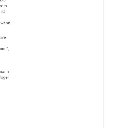
e BG
sers
nkt-
, wenn
sive
men“,
omann
röger