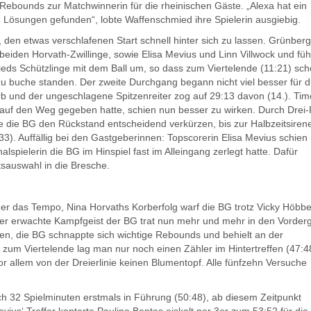
 Rebounds zur Matchwinnerin für die rheinischen Gäste. „Alexa hat ein
e Lösungen gefunden“, lobte Waffenschmied ihre Spielerin ausgiebig.
 den etwas verschlafenen Start schnell hinter sich zu lassen. Grünberg
beiden Horvath-Zwillinge, sowie Elisa Mevius und Linn Villwock und füh
mieds Schützlinge mit dem Ball um, so dass zum Viertelende (11:21) sc
u buche standen. Der zweite Durchgang begann nicht viel besser für d
orb und der ungeschlagene Spitzenreiter zog auf 29:13 davon (14.). Ti
uf den Weg gegeben hatte, schien nun besser zu wirken. Durch Drei-
te die BG den Rückstand entscheidend verkürzen, bis zur Halbzeitsiren
3). Auffällig bei den Gastgeberinnen: Topscorerin Elisa Mevius schien 
spielerin die BG im Hinspiel fast im Alleingang zerlegt hatte. Dafür
tsauswahl in die Bresche.
r das Tempo, Nina Horvaths Korberfolg warf die BG trotz Vicky Höbbe
h der erwachte Kampfgeist der BG trat nun mehr und mehr in den Vorder
en, die BG schnappte sich wichtige Rebounds und behielt an der
s zum Viertelende lag man nur noch einen Zähler im Hintertreffen (47:4
or allem von der Dreierlinie keinen Blumentopf. Alle fünfzehn Versuche
h 32 Spielminuten erstmals in Führung (50:48), ab diesem Zeitpunkt