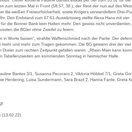
ius‘ Treffer konterte Pauline Bantes eiskalt per 3er zum 53:52 für di
n zum letzten Mal in Front (58:57, 38.), der Rest der nun auf des Mes
 lila-weißen Freiwurfsicherheit, sowie Krögers verwandeltem Drei-Pu
hr. Den Endstand zum 67:61-Auswärtssieg stellte Alexa Hans mit vier
s für die Bonner Bank kein Halten mehr. Den gewiss nicht unverdienten
ssten die BGler ohne Zweifel zu feiern.
in Worte fassen“, strahlte Waffenschmied nach der Partie. Der defen
sei mehr und mehr zum Tragen gekommen. Die BG gewann drei der vier
en Dreier zum rechten Zeitpunkt gefallen waren. „Rhein-Main kann kom
den Tabellenzweiten am kommenden Sonntag in heimischer Halle.
 Pauline Bantes 3/1, Susanna Pecoraro 2, Viktoria Höbbel 7/1, Greta G
ie Herdering, Luisa Sundermann, Sara Brazil 2, Hanna Fante, Greta K
gt
 (13.02.22)