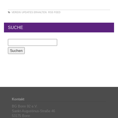
VEREIN
UPDATES ERHALTEN:
RSS FEED
SUCHE
Kontakt
BG Bonn 92 e.V.
Sankt-Augustinus-Straße 46
53175 Bonn