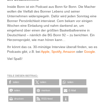
Inside Bonn ist ein Podcast aus Bonn für Bonn. Die Macher
wollen die Vielfalt des Bonner Lebens und seiner
Unternehmen widerspiegeln. Dafür wird jeden Sonntag eine
Bonner Persönlichkeit interviewt. Cem bekam vor einigen
Wochen eine Einladung und nahm dankend an, um
eingehend über einen der größten Basketballvereine in
Deutschland – nämlich die BG Bonn 92 – zu berichten. Ein
Herzensprojekt, wie man hören kann…
Ihr könnt das ca. 30-minütige Interview überall finden, wo es
Podcasts gibt, z.B. bei
Apple
,
Spotify
,
Amazon
oder
Google
.
Viel Spaß!
TEILE DIESEN BEITRAG:
teilen
teilen
teilen
teilen
merken
E-Mail
drucken
RSS-feed