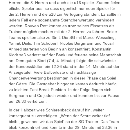
Herren, die 3. Herren und auch die u16 spielte. Zudem fielen
etliche Spieler aus, so dass eigentlich nur neun Spieler für
die 2. Herren und die u18 zur Verfügung standen. Es sollte in
jedem Fall eine sogenannte Sternchenwertung verhindert
werden. Rouven Rott konnte es trotz seines Einsatzes als
Trainer möglich machen mit der 2. Herren zu fahren. Beide
Teams spielten also zu fünft. Die SG mit Marco Wesseling,
Yannik Diels, Tim Schöberl, Nicolas Bergmann und Yousif
Ahmed starteten von Beginn an konzentriert. Konstantin
Klodt saß verletzt auf der Bank und feuerte seine Mannschaft
an. Dem guten Start (7:4, 4. Minute) folgte die schwächste
der Bundesstädter, ein 12:26 stand in der 14. Minute auf der
Anzeigetafel. Viele Ballverluste und nachlässige
Chancenverwertung bestimmten in dieser Phase das Spiel
der Gäste. Die Gastgeber hingegen kamen dadurch häufig
zu leichten Fast Break Punkten. In der Folge fingen sich
Bergmann und Co jedoch wieder und konnten bis zur Pause
auf 26:30 verkürzen.
In der Halbzeit wies Schierenbeck darauf hin, weiter
konsequent zu verteidigen. „Wenn der Score weiter tief
bleibt, gewinnen wir das Spiel“ so der SG Trainer. Das Team
blieb konzentriert und konnte in der 29. Minute mit 38:36 in