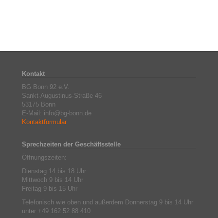
Kontakt
BG Bonn 92 e.V.
Sankt-Augustinus-Straße 46
53175 Bonn
E-Mail: info@bg-bonn.de
Kontaktformular
Sprechzeiten der Geschäftsstelle
Öffnungszeiten:
Dienstag 14 bis 18 Uhr
Mittwoch 9 bis 14 Uhr
Freitag 9 bis 15 Uhr
Telefonisch wie oben und außerdem Donnerstag 9 bis 14 Uhr
unter +49 162 52 88 410