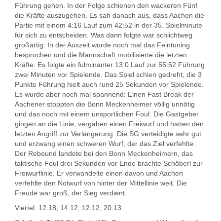
Führung gehen. In der Folge schienen den wackeren Fünf
die Kräfte auszugehen. Es sah danach aus, dass Aachen die
Partie mit einem 4:16 Lauf zum 42:52 in der 35. Spielminute
für sich zu entscheiden. Was dann folgte war schlichtweg
großartig: In der Auszeit wurde noch mal das Feintuning
besprochen und die Mannschaft mobilisierte die letzten
Kräfte. Es folgte ein fulminanter 13:0 Lauf zur 55:52 Führung
zwei Minuten vor Spielende. Das Spiel schien gedreht, die 3
Punkte Führung hielt auch rund 25 Sekunden vor Spielende.
Es wurde aber noch mal spannend: Einen Fast Break der
Aachener stoppten die Bonn Meckenheimer völlig unnötig
und das noch mit einem unsportlichen Foul. Die Gastgeber
gingen an die Linie, vergaben einen Freiwurf und hatten den
letzten Angriff zur Verlängerung. Die SG verteidigte sehr gut
und erzwang einen schweren Wurf, der das Ziel verfehlte.
Der Rebound landete bei den Bonn Meckenheimern, das
taktische Foul drei Sekunden vor Ende brachte Schöberl zur
Freiwurflinie. Er verwandelte einen davon und Aachen
verfehlte den Notwurf von hinter der Mittellinie weit. Die
Freude war groß, der Sieg verdient.
Viertel: 12:18, 14:12, 12:12, 20:13