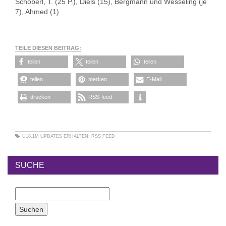
Schöberl, T. (25 P.), Diels (15), Bergmann und Wesseling (je
7), Ahmed (1)
TEILE DIESEN BEITRAG:
teilen
teilen
teilen
teilen
merken
E-Mail
drucken
RSS-feed
U18.1M
UPDATES ERHALTEN:
RSS FEED
SUCHE