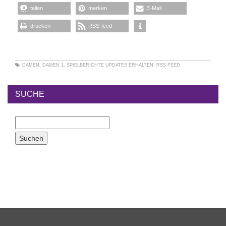
teilen
merken
E-Mail
drucken
RSS-feed
DAMEN
,
DAMEN 1
,
SPIELBERICHTE
UPDATES ERHALTEN:
RSS FEED
SUCHE