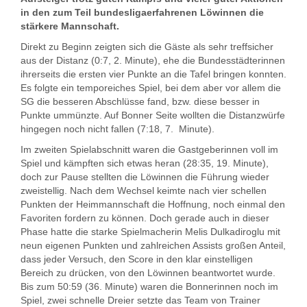
in den zum Teil bundesligaerfahrenen Löwinnen die
stärkere Mannschaft.
Direkt zu Beginn zeigten sich die Gäste als sehr treffsicher
aus der Distanz (0:7, 2. Minute), ehe die Bundesstädterinnen
ihrerseits die ersten vier Punkte an die Tafel bringen konnten.
Es folgte ein temporeiches Spiel, bei dem aber vor allem die
SG die besseren Abschlüsse fand, bzw. diese besser in
Punkte ummünzte. Auf Bonner Seite wollten die Distanzwürfe
hingegen noch nicht fallen (7:18, 7. Minute).
Im zweiten Spielabschnitt waren die Gastgeberinnen voll im
Spiel und kämpften sich etwas heran (28:35, 19. Minute),
doch zur Pause stellten die Löwinnen die Führung wieder
zweistellig. Nach dem Wechsel keimte nach vier schellen
Punkten der Heimmannschaft die Hoffnung, noch einmal den
Favoriten fordern zu können. Doch gerade auch in dieser
Phase hatte die starke Spielmacherin Melis Dulkadiroglu mit
neun eigenen Punkten und zahlreichen Assists großen Anteil,
dass jeder Versuch, den Score in den klar einstelligen
Bereich zu drücken, von den Löwinnen beantwortet wurde.
Bis zum 50:59 (36. Minute) waren die Bonnerinnen noch im
Spiel, zwei schnelle Dreier setzte das Team von Trainer