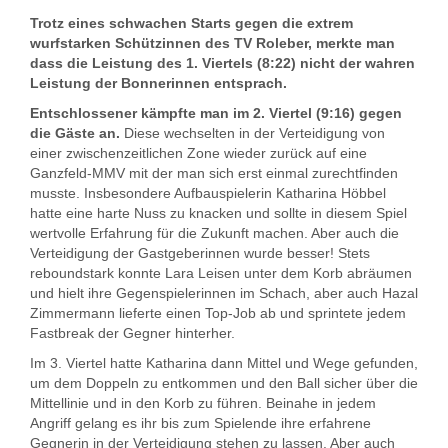
Trotz eines schwachen Starts gegen die extrem
wurfstarken Schützinnen des TV Roleber, merkte man
dass die Leistung des 1. Viertels (8:22) nicht der wahren
Leistung der Bonnerinnen entsprach.
Entschlossener kämpfte man im 2. Viertel (9:16) gegen
die Gäste an.
Diese wechselten in der Verteidigung von
einer zwischenzeitlichen Zone wieder zurück auf eine
Ganzfeld-MMV mit der man sich erst einmal zurechtfinden
musste. Insbesondere Aufbauspielerin Katharina Höbbel
hatte eine harte Nuss zu knacken und sollte in diesem Spiel
wertvolle Erfahrung für die Zukunft machen. Aber auch die
Verteidigung der Gastgeberinnen wurde besser! Stets
reboundstark konnte Lara Leisen unter dem Korb abräumen
und hielt ihre Gegenspielerinnen im Schach, aber auch Hazal
Zimmermann lieferte einen Top-Job ab und sprintete jedem
Fastbreak der Gegner hinterher.
Im 3. Viertel hatte Katharina dann Mittel und Wege gefunden,
um dem Doppeln zu entkommen und den Ball sicher über die
Mittellinie und in den Korb zu führen. Beinahe in jedem
Angriff gelang es ihr bis zum Spielende ihre erfahrene
Gegnerin in der Verteidigung stehen zu lassen. Aber auch