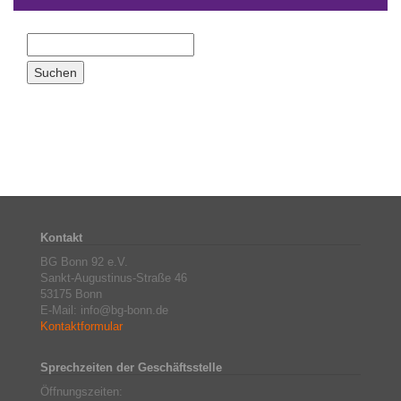
Kontakt
BG Bonn 92 e.V.
Sankt-Augustinus-Straße 46
53175 Bonn
E-Mail: info@bg-bonn.de
Kontaktformular
Sprechzeiten der Geschäftsstelle
Öffnungszeiten: