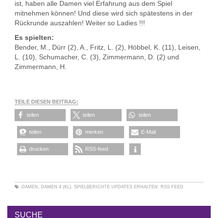
ist, haben alle Damen viel Erfahrung aus dem Spiel
mitnehmen können! Und diese wird sich spätestens in der
Rückrunde auszahlen! Weiter so Ladies !!!
Es spielten:
Bender, M., Dürr (2), A., Fritz, L. (2), Höbbel, K. (11), Leisen,
L. (10), Schumacher, C. (3), Zimmermann, D. (2) und
Zimmermann, H.
TEILE DIESEN BEITRAG:
teilen
teilen
teilen
teilen
merken
E-Mail
drucken
RSS-feed
DAMEN
,
DAMEN 4 (KL)
,
SPIELBERICHTE
UPDATES ERHALTEN:
RSS FEED
SUCHE