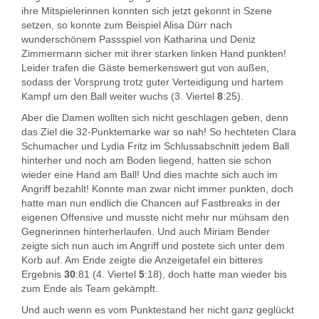
ihre Mitspielerinnen konnten sich jetzt gekonnt in Szene
setzen, so konnte zum Beispiel Alisa Dürr nach
wunderschönem Passspiel von Katharina und Deniz
Zimmermann sicher mit ihrer starken linken Hand punkten!
Leider trafen die Gäste bemerkenswert gut von außen,
sodass der Vorsprung trotz guter Verteidigung und hartem
Kampf um den Ball weiter wuchs (3. Viertel
8
:25).
Aber die Damen wollten sich nicht geschlagen geben, denn
das Ziel die 32-Punktemarke war so nah! So hechteten Clara
Schumacher und Lydia Fritz im Schlussabschnitt jedem Ball
hinterher und noch am Boden liegend, hatten sie schon
wieder eine Hand am Ball! Und dies machte sich auch im
Angriff bezahlt! Konnte man zwar nicht immer punkten, doch
hatte man nun endlich die Chancen auf Fastbreaks in der
eigenen Offensive und musste nicht mehr nur mühsam den
Gegnerinnen hinterherlaufen. Und auch Miriam Bender
zeigte sich nun auch im Angriff und postete sich unter dem
Korb auf. Am Ende zeigte die Anzeigetafel ein bitteres
Ergebnis
30
:81 (4. Viertel
5
:18), doch hatte man wieder bis
zum Ende als Team gekämpft.
Und auch wenn es vom Punktestand her nicht ganz geglückt