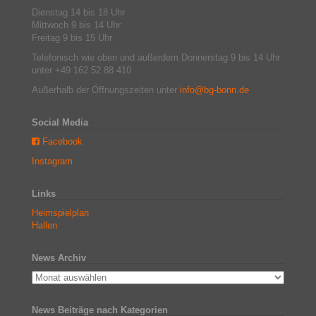
Dienstag 14 bis 18 Uhr
Mittwoch 9 bis 14 Uhr
Freitag 9 bis 15 Uhr
Telefonisch wie oben und außerdem Donnerstag 9 bis 14 Uhr
unter +49 162 52 88 410
Außerhalb der Öffnungszeiten unter
info@bg-bonn.de
Social Media
Facebook
Instagram
Links
Heimspielplan
Hallen
News Archiv
News Beiträge nach Kategorien