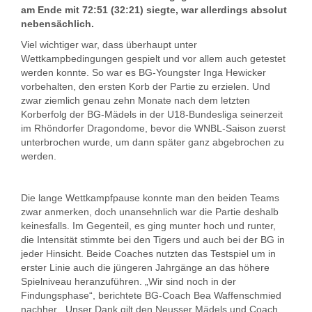
am Ende mit 72:51 (32:21) siegte, war allerdings absolut
nebensächlich.
Viel wichtiger war, dass überhaupt unter
Wettkampbedingungen gespielt und vor allem auch getestet
werden konnte. So war es BG-Youngster Inga Hewicker
vorbehalten, den ersten Korb der Partie zu erzielen. Und
zwar ziemlich genau zehn Monate nach dem letzten
Korberfolg der BG-Mädels in der U18-Bundesliga seinerzeit
im Rhöndorfer Dragondome, bevor die WNBL-Saison zuerst
unterbrochen wurde, um dann später ganz abgebrochen zu
werden.
Die lange Wettkampfpause konnte man den beiden Teams
zwar anmerken, doch unansehnlich war die Partie deshalb
keinesfalls. Im Gegenteil, es ging munter hoch und runter,
die Intensität stimmte bei den Tigers und auch bei der BG in
jeder Hinsicht. Beide Coaches nutzten das Testspiel um in
erster Linie auch die jüngeren Jahrgänge an das höhere
Spielniveau heranzuführen. „Wir sind noch in der
Findungsphase“, berichtete BG-Coach Bea Waffenschmied
nachher. „Unser Dank gilt den Neusser Mädels und Coach