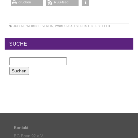
drucken
RSS-feed
JUGEND WEIBLICH
,
VEREIN
,
WNBL
UPDATES ERHALTEN:
RSS FEED
SUCHE
Kontakt
BG Bonn 92 e.V.