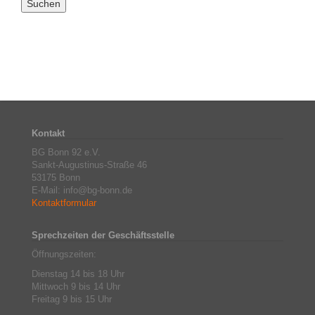
Kontakt
BG Bonn 92 e.V.
Sankt-Augustinus-Straße 46
53175 Bonn
E-Mail: info@bg-bonn.de
Kontaktformular
Sprechzeiten der Geschäftsstelle
Öffnungszeiten:
Dienstag 14 bis 18 Uhr
Mittwoch 9 bis 14 Uhr
Freitag 9 bis 15 Uhr