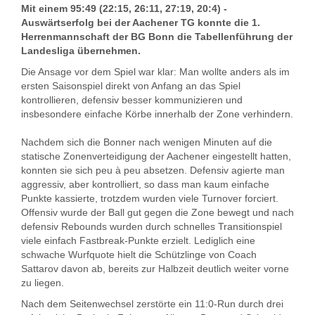
Mit einem 95:49 (22:15, 26:11, 27:19, 20:4) -
Auswärtserfolg bei der Aachener TG konnte die 1.
Herrenmannschaft der BG Bonn die Tabellenführung der
Landesliga übernehmen.
Die Ansage vor dem Spiel war klar: Man wollte anders als im
ersten Saisonspiel direkt von Anfang an das Spiel
kontrollieren, defensiv besser kommunizieren und
insbesondere einfache Körbe innerhalb der Zone verhindern.
Nachdem sich die Bonner nach wenigen Minuten auf die
statische Zonenverteidigung der Aachener eingestellt hatten,
konnten sie sich peu à peu absetzen. Defensiv agierte man
aggressiv, aber kontrolliert, so dass man kaum einfache
Punkte kassierte, trotzdem wurden viele Turnover forciert.
Offensiv wurde der Ball gut gegen die Zone bewegt und nach
defensiv Rebounds wurden durch schnelles Transitionspiel
viele einfach Fastbreak-Punkte erzielt. Lediglich eine
schwache Wurfquote hielt die Schützlinge von Coach
Sattarov davon ab, bereits zur Halbzeit deutlich weiter vorne
zu liegen.
Nach dem Seitenwechsel zerstörte ein 11:0-Run durch drei