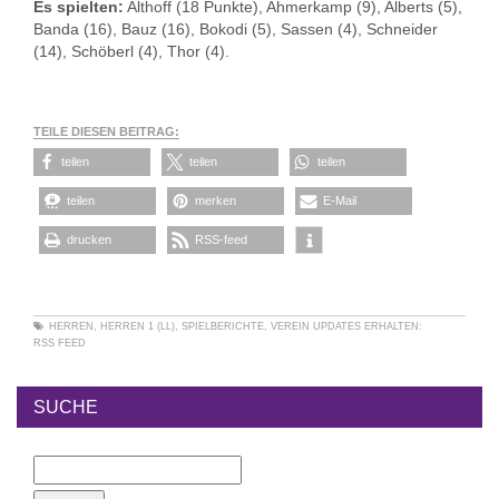
Es spielten:
Althoff (18 Punkte), Ahmerkamp (9), Alberts (5),
Banda (16), Bauz (16), Bokodi (5), Sassen (4), Schneider
(14), Schöberl (4), Thor (4).
TEILE DIESEN BEITRAG:
teilen
teilen
teilen
teilen
merken
E-Mail
drucken
RSS-feed
HERREN
,
HERREN 1 (LL)
,
SPIELBERICHTE
,
VEREIN
UPDATES ERHALTEN:
RSS FEED
SUCHE