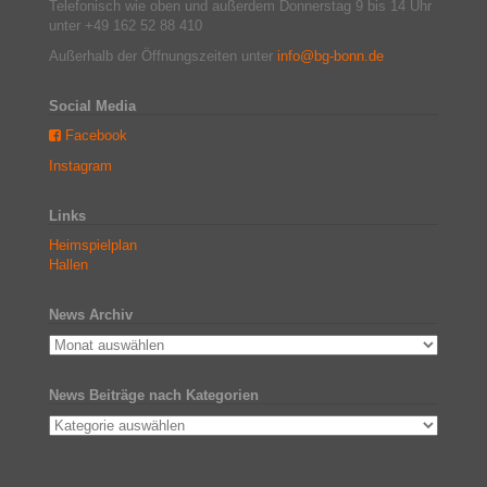
Telefonisch wie oben und außerdem Donnerstag 9 bis 14 Uhr
unter +49 162 52 88 410
Außerhalb der Öffnungszeiten unter
info@bg-bonn.de
Social Media
Facebook
Instagram
Links
Heimspielplan
Hallen
News Archiv
News Beiträge nach Kategorien