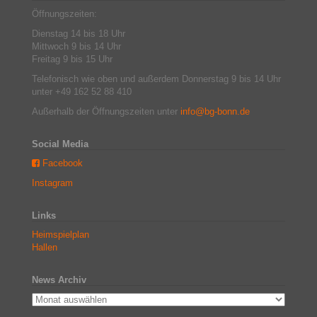
Öffnungszeiten:
Dienstag 14 bis 18 Uhr
Mittwoch 9 bis 14 Uhr
Freitag 9 bis 15 Uhr
Telefonisch wie oben und außerdem Donnerstag 9 bis 14 Uhr
unter +49 162 52 88 410
Außerhalb der Öffnungszeiten unter
info@bg-bonn.de
Social Media
Facebook
Instagram
Links
Heimspielplan
Hallen
News Archiv