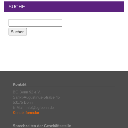
SUCHE
Kontakt
BG Bonn 92 e.V.
Sankt-Augustinus-Straße 46
53175 Bonn
E-Mail: info@bg-bonn.de
Kontaktformular
Sprechzeiten der Geschäftsstelle