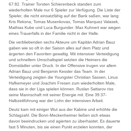
67:82. Trainer Torsten Schierenbeck standen zum
wiederholten Male nur 6 Spieler zur Verfügung. Die Liste der
Spieler, die nicht einsatzfähig auf der Bank saßen, war lang:
Kris Reksna, Tomas Musenkovas, Tomas Marquez Valasek,
Mathias Kube und Luca Burgunder. Max Kuhnert war wegen
eines Trauerfalls in der Familie nicht in der Halle.
Die verbliebenden sechs Akteure um Kapitän Adrian Bauz
gaben wie so oft in der Saison alles auf dem Platz und
ärgerten den Favoriten gewaltig. Mit intensiver Verteidigung
und schnellem Umschaltspiel setzten die Heimers die
Domstädter unter Druck. In der Offensive trugen vor allem
Adrian Bauz und Benjamin Kessler das Team. In der
Verteidigung zeigten die Youngster Christian Sassen, Linus
Hafkemeyer und Joachim Fresen zum wiederholten Male,
dass sie in der Liga spielen können. Ruslan Sattarov riss
seine Mannschaft mit seiner Energie mit. Eine 39:37-
Halbzeitführung war der Lohn der intensiven Arbeit.
Deutz kam mit einiger Wut aus der Kabine und erhöhte die
Schlagzahl. Die Bonn-Meckenheimer ließen sich etwas
davon beeindrucken und agierten zu überhastet. Es dauerte
fast 5 Minuten, bis sie einen Punkt erzielen konnten, der