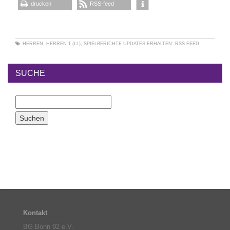
drucken
RSS-feed
HERREN
,
HERREN 1 (LL)
,
SPIELBERICHTE
UPDATES ERHALTEN:
RSS FEED
SUCHE
Kontakt
BG Bonn 92 e.V.