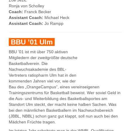
Zoe Jezic
Ronja von Scholley
Coach:
Franck Becker
Assistant Coach:
Michael Heck
Assistant Coach:
Jo Rampp
BBU ’01 Ulm
BBU ’01 ist mit über 750 aktiven
Mitgliedern der zweitgrößte deutsche
Basketballverein. Die
Nachwuchsakademie des BBL-
Vertreters ratiopharm Ulm hat in den
kommenden Jahren viel vor, wie der
Bau des „OrangeCampus“, eines vereinseigenen
Trainingszentrums für Basketball beweist. Wer soviel Geld in
die Aus- und Weiterbildung des Basketballsportes am
Standort Ulm steckt, der macht keine halben Sachen. Was
bei den männlichen Basketballern im Nachwuchsbereich
(JBBL, NBBL) schon ganz gut klappt, soll nun auch bei den
Mädchen Früchte tragen.
Im letzten Jahr scheiterte man in der WNBL-Qualifikation