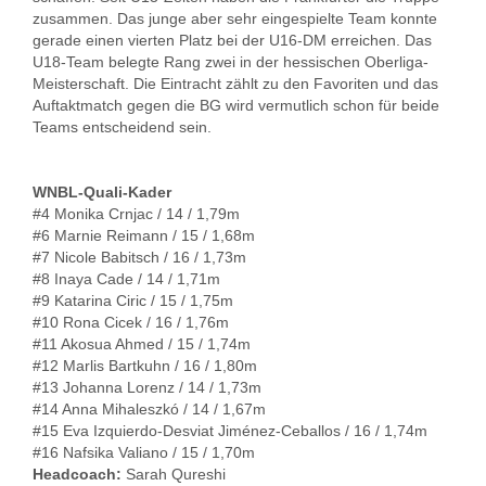
zusammen. Das junge aber sehr eingespielte Team konnte
gerade einen vierten Platz bei der U16-DM erreichen. Das
U18-Team belegte Rang zwei in der hessischen Oberliga-
Meisterschaft. Die Eintracht zählt zu den Favoriten und das
Auftaktmatch gegen die BG wird vermutlich schon für beide
Teams entscheidend sein.
WNBL-Quali-Kader
#4 Monika Crnjac / 14 / 1,79m
#6 Marnie Reimann / 15 / 1,68m
#7 Nicole Babitsch / 16 / 1,73m
#8 Inaya Cade / 14 / 1,71m
#9 Katarina Ciric / 15 / 1,75m
#10 Rona Cicek / 16 / 1,76m
#11 Akosua Ahmed / 15 / 1,74m
#12 Marlis Bartkuhn / 16 / 1,80m
#13 Johanna Lorenz / 14 / 1,73m
#14 Anna Mihaleszkó / 14 / 1,67m
#15 Eva Izquierdo-Desviat Jiménez-Ceballos / 16 / 1,74m
#16 Nafsika Valiano / 15 / 1,70m
Headcoach:
Sarah Qureshi