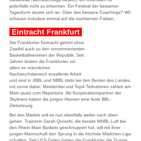
jedenfalls nicht zu erkennen. Ein Festival der besseren
Tagesform deutet sich an. Oder des bessere Coachings? Wir
schauen trotzdem einmal auf die nüchternen Fakten…
Eintracht Frankfurt
Die Frankfurter Eintracht gehört ohne
Zweifel auch zu den renommiertesten
Basketballvereinen der Republik. Seit
Jahren leisten die Frankfurter vor
allem im männlichen
Nachwuchsbereich exzellente Arbeit
und sind in JBBL und NBBL stets bei den Besten des Landes
mit vorne dabei. Meistertitel und Top4-Teilnahmen zählen am
Main quasi zum Repertoire. Als Kooperationspartner der
Skyliners haben die jungen Hessen eine feste BBL-
Zielsetzung.
Bei den Mädels soll es nun ebenfalls weiter nach oben
gehen. Trainerin Sarah Qureshi, die bereits WNBL-Luft bei
den Rhein-Main Baskets geschnuppert hat, will mit ihrer
jungen Mannschaft den Sprung in die höchste Mädchen-Liga
schaffen. Seit U13-Zeiten haben die Frankfurter die Truppe