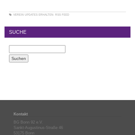
VEREIN
UPDATES ERHALTEN:
RSS FEED
SUCHE
Kontakt
BG Bonn 92 e.V.
Sankt-Augustinus-Straße 46
53175 Bonn