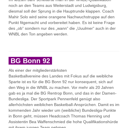
noch an den Teams aus Weiterstadt und Ludwigsburg,
diesmal soll der Sprung in die Hauptrunde klappen. Coach
Mahir Solo wird seine orangene Nachwuchstruppe auf den
Punkt fitgemacht und vorbereitet haben. Es ist keine Frage
des „ob“ sondern nur des „wann“ die „Uuulmer“ auch in der
WNBL den Ton angeben werden.
BG Bonn 92
Als einer der mitgliederstärksten
Basketballvereine des Landes mit Fokus auf die weibliche
Sparte ist es für die BG Bonn 92 nur konsequent, sich auf
den Weg in die WNBL zu machen. Vor mehr als 20 Jahren
gab es ja mal die BG Rentrop Bonn, und das in der Damen-
Bundesliga. Der Sportpark Pennenfeld genügt also
allerhöchsten weiblichen Basketball-Ansprüchen. Damit es im
kommenden Jahr wieder um (weibliche) Bundesliga-Punkte
in Bonn geht, müssen Headcoach Thomas Henning und
Assistentin Bea Waffenschmied die hohe Qualifikationshürde
mit ihrem jungen Team nehmen.