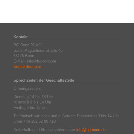
Kontakt
BG Bonn 92 e.V.
Sankt-Augustinus-Straße 46
53175 Bonn
E-Mail: info@bg-bonn.de
Kontaktformular
Sprechzeiten der Geschäftsstelle
Öffnungszeiten:
Dienstag 14 bis 18 Uhr
Mittwoch 9 bis 14 Uhr
Freitag 9 bis 15 Uhr
Telefonisch wie oben und außerdem Donnerstag 9 bis 14 Uhr
unter +49 162 52 88 410
Außerhalb der Öffnungszeiten unter
info@bg-bonn.de