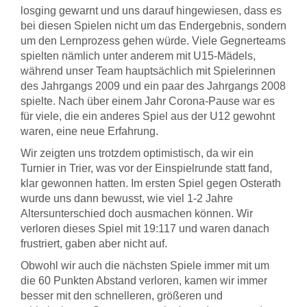
losging gewarnt und uns darauf hingewiesen, dass es
bei diesen Spielen nicht um das Endergebnis, sondern
um den Lernprozess gehen würde. Viele Gegnerteams
spielten nämlich unter anderem mit U15-Mädels,
während unser Team hauptsächlich mit Spielerinnen
des Jahrgangs 2009 und ein paar des Jahrgangs 2008
spielte. Nach über einem Jahr Corona-Pause war es
für viele, die ein anderes Spiel aus der U12 gewohnt
waren, eine neue Erfahrung.
Wir zeigten uns trotzdem optimistisch, da wir ein
Turnier in Trier, was vor der Einspielrunde statt fand,
klar gewonnen hatten.
Im ersten Spiel gegen Osterath
wurde uns dann bewusst, wie viel 1-2 Jahre
Altersunterschied doch ausmachen können.
Wir
verloren dieses Spiel mit 19:117 und waren danach
frustriert, gaben aber nicht auf.
Obwohl wir auch die nächsten Spiele immer mit um
die 60 Punkten Abstand verloren, kamen wir immer
besser mit den schnelleren, größeren und