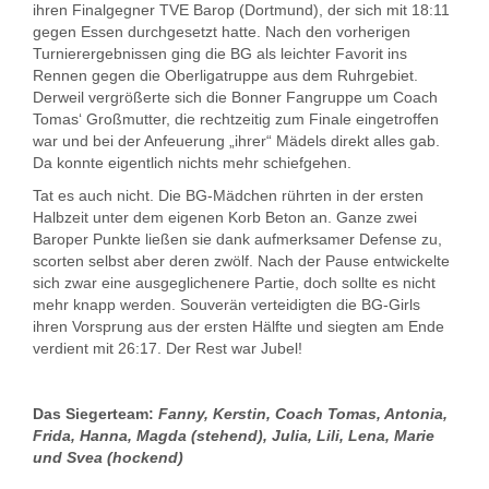
ihren Finalgegner TVE Barop (Dortmund), der sich mit 18:11
gegen Essen durchgesetzt hatte. Nach den vorherigen
Turnierergebnissen ging die BG als leichter Favorit ins
Rennen gegen die Oberligatruppe aus dem Ruhrgebiet.
Derweil vergrößerte sich die Bonner Fangruppe um Coach
Tomas‘ Großmutter, die rechtzeitig zum Finale eingetroffen
war und bei der Anfeuerung „ihrer“ Mädels direkt alles gab.
Da konnte eigentlich nichts mehr schiefgehen.
Tat es auch nicht. Die BG-Mädchen rührten in der ersten
Halbzeit unter dem eigenen Korb Beton an. Ganze zwei
Baroper Punkte ließen sie dank aufmerksamer Defense zu,
scorten selbst aber deren zwölf. Nach der Pause entwickelte
sich zwar eine ausgeglichenere Partie, doch sollte es nicht
mehr knapp werden. Souverän verteidigten die BG-Girls
ihren Vorsprung aus der ersten Hälfte und siegten am Ende
verdient mit 26:17. Der Rest war Jubel!
Das Siegerteam:
Fanny, Kerstin, Coach Tomas, Antonia,
Frida, Hanna, Magda (stehend), Julia, Lili, Lena, Marie
und Svea (hockend)