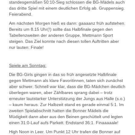
standesgemäßen 50:10-Sieg schlossen die BG-Mädels auch
das dritte Spiel mit einem deutlichen Erfolg ab. Gruppensieg.
Feierabend.
Am nächsten Morgen hieß es dann: gaaaanz früh aufstehen.
Bereits um 8.15 Uhr(!) sollte das Halbfinale gegen den
Tabellenzweiten der anderen Gruppe, Mettmann Sport
steigen. Das Ziel konnte nach diesen tollen Auftritten aber
nur lauten: Finale!
Spiele am Sonntag:
Die BG-Girls gingen in das so früh angesetzte Halbfinale
gegen Mettmann als klare Favoritinnen, taten sich zunächst
aber schwer. Schnell war klar, dass die BG-Mädchen deutlich
überlegen waren, aber Zählbares sprang dabei – trotz
erneuter lautstarker Unterstützung der Jungs aus Halle (s.o.)
– kaum heraus. Zur Halbzeit stand es gerade einmal 5:1. Im
zweiten Spielabschnitt hatten die Bonner Mädels die
Müdigkeit dann aber aus den Beinen geschüttelt und legten
einen 31:0-Lauf aufs Parkett. Endstand 36:1. Finaaaaale!
High Noon in Leer. Um Punkt 12 Uhr trafen die Bonner auf