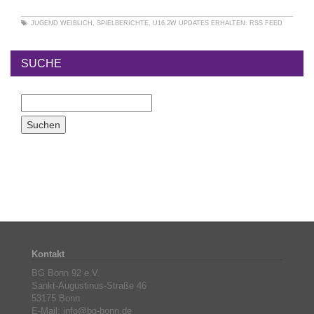
JUGEND WEIBLICH
,
SPIELBERICHTE
,
U16.2W
UPDATES ERHALTEN:
RSS FEED
SUCHE
Kontakt
BG Bonn 92 e.V.
Sankt-Augustinus-Straße 46
53175 Bonn
E-Mail: info@bg-bonn.de