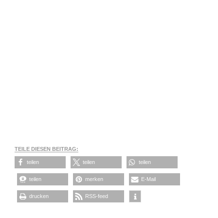
TEILE DIESEN BEITRAG:
teilen
teilen
teilen
teilen
merken
E-Mail
drucken
RSS-feed