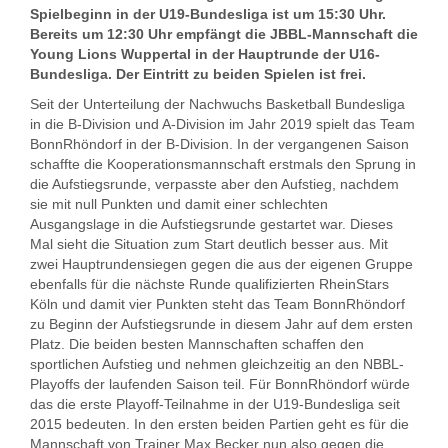
Spielbeginn in der U19-Bundesliga ist um 15:30 Uhr.
Bereits um 12:30 Uhr empfängt die JBBL-Mannschaft die
Young Lions Wuppertal in der Hauptrunde der U16-
Bundesliga. Der Eintritt zu beiden Spielen ist frei.
Seit der Unterteilung der Nachwuchs Basketball Bundesliga
in die B-Division und A-Division im Jahr 2019 spielt das Team
BonnRhöndorf in der B-Division. In der vergangenen Saison
schaffte die Kooperationsmannschaft erstmals den Sprung in
die Aufstiegsrunde, verpasste aber den Aufstieg, nachdem
sie mit null Punkten und damit einer schlechten
Ausgangslage in die Aufstiegsrunde gestartet war. Dieses
Mal sieht die Situation zum Start deutlich besser aus. Mit
zwei Hauptrundensiegen gegen die aus der eigenen Gruppe
ebenfalls für die nächste Runde qualifizierten RheinStars
Köln und damit vier Punkten steht das Team BonnRhöndorf
zu Beginn der Aufstiegsrunde in diesem Jahr auf dem ersten
Platz. Die beiden besten Mannschaften schaffen den
sportlichen Aufstieg und nehmen gleichzeitig an den NBBL-
Playoffs der laufenden Saison teil. Für BonnRhöndorf würde
das die erste Playoff-Teilnahme in der U19-Bundesliga seit
2015 bedeuten. In den ersten beiden Partien geht es für die
Mannschaft von Trainer Max Becker nun also gegen die