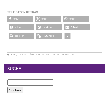
TEILE DIESEN BEITRAG:
teilen
teilen
teilen
teilen
merken
E-Mail
drucken
RSS-feed
JBBL
,
JUGEND MÄNNLICH
UPDATES ERHALTEN:
RSS FEED
SUCHE