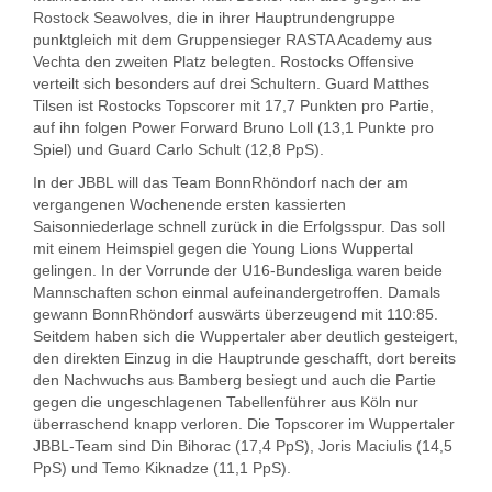
Rostock Seawolves, die in ihrer Hauptrundengruppe
punktgleich mit dem Gruppensieger RASTA Academy aus
Vechta den zweiten Platz belegten. Rostocks Offensive
verteilt sich besonders auf drei Schultern. Guard Matthes
Tilsen ist Rostocks Topscorer mit 17,7 Punkten pro Partie,
auf ihn folgen Power Forward Bruno Loll (13,1 Punkte pro
Spiel) und Guard Carlo Schult (12,8 PpS).
In der JBBL will das Team BonnRhöndorf nach der am
vergangenen Wochenende ersten kassierten
Saisonniederlage schnell zurück in die Erfolgsspur. Das soll
mit einem Heimspiel gegen die Young Lions Wuppertal
gelingen. In der Vorrunde der U16-Bundesliga waren beide
Mannschaften schon einmal aufeinandergetroffen. Damals
gewann BonnRhöndorf auswärts überzeugend mit 110:85.
Seitdem haben sich die Wuppertaler aber deutlich gesteigert,
den direkten Einzug in die Hauptrunde geschafft, dort bereits
den Nachwuchs aus Bamberg besiegt und auch die Partie
gegen die ungeschlagenen Tabellenführer aus Köln nur
überraschend knapp verloren. Die Topscorer im Wuppertaler
JBBL-Team sind Din Bihorac (17,4 PpS), Joris Maciulis (14,5
PpS) und Temo Kiknadze (11,1 PpS).