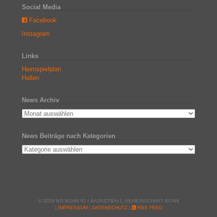
Social Media
Facebook
Instagram
Links
Heimspielplan
Hallen
News Archiv
News Beiträge nach Kategorien
© 2026 BG BONN 92 | BASKETBALL GEMEINSCHAFT BONN
|
IMPRESSUM
|
DATENSCHUTZ
|
RSS FEED