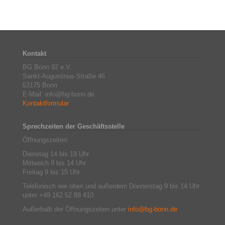
Kontakt
BG Bonn 92 e.V.
Sankt-Augustinus-Straße 46
53175 Bonn
E-Mail: info@bg-bonn.de
Kontaktformular
Sprechzeiten der Geschäftsstelle
Öffnungszeiten:
Dienstag 14 bis 18 Uhr
Mittwoch 9 bis 14 Uhr
Freitag 9 bis 15 Uhr
Telefonisch wie oben und außerdem Donnerstag 9 bis 14 Uhr
unter +49 162 52 88 410
Außerhalb der Öffnungszeiten unter
info@bg-bonn.de