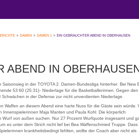
BERICHTE
DAMEN
DAMEN 1
EIN GEBRAUCHTER ABEND IN OBERHAUSEN
R ABEND IN OBERHAUSE
en Saisonsieg in der TOYOTA 2. Damen-Bundesliga hinterher. Bei New 
nde 53:60 (25:31)- Niederlage für die Basketballerinnen. Gegen den
nd Schwächen in der Defense zur nicht unverdienten Niederlage.
en Waffen an diesem Abend eine harte Nuss für die Gäste sein würde.
en Innenspielerinnen Maja Manten und Paula Kohl. Die körperlich
 im Wurf von außen suchen. Nur 27 Prozent Wurfquote insgesamt und g
um es unter dem Strich nicht lief bei Bea Waffenschmied Truppe. Dass 
elerinnen krankheitsbedingt fehlten, wollte der Coach aber nicht als