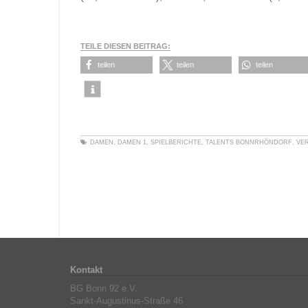
TEILE DIESEN BEITRAG:
teilen
teilen
teilen
DAMEN
,
DAMEN 1
,
SPIELBERICHTE
,
TALENTS BONNRHÖNDORF
,
VE
Kontakt
BG Bonn 92 e.V.
Sankt-Augustinus-Straße 46