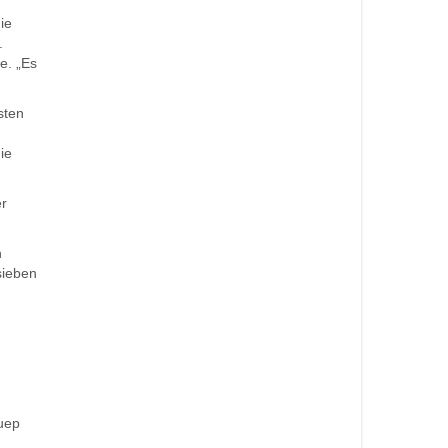
ie
.
e. „Es
sten
ie
er
h
sieben
guep