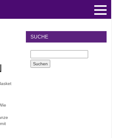
SUCHE
N
Basket
 Wie
anze
mit