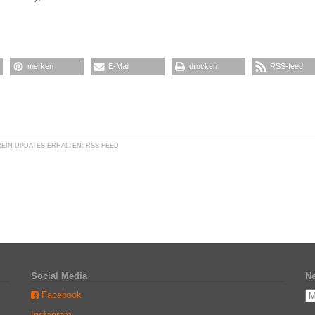
merken
E-Mail
drucken
RSS-feed
REIN
UPDATES ERHALTEN:
RSS FEED
Social Media
Ne
Facebook
Instagram