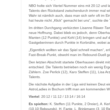
NBO holte sich Viertel Nummer eins mit 20:12 und l
Talents den Rückstand zwischendurch immer mal wie
Wahr ist nämlich auch, dass man sich sehr oft im 
hat heute nicht „Klick“ gemacht bei uns“, suchte die
Im dritten Durchgang verkürzten Lisanne Räwer-Tan
neue Hoffnung. Dabei blieb es jedoch, denn Oberhau
Manten (12 Punkte) und Kohl (14) bringen und auf d
Gastgeberinnen durch Punkte in Korbnähe, wobei a
„Eigentlich wollten wir das Spiel schnell machen“, e
Fast-Break-Punkt, obwohl man im Rebound-Duell gar
Den letzten Abschnitt startete Oberhausen direkt mi
entschied. Die Talents betrieben noch ein wenig Erg
Zählern. Zoe Perlick (12), Karo Steffen (11), Lisa A
Talents.
Die nächste Aufgabe in der Liga wird keinen Deut e
AstroLadies in Bochum trifft man am kommenden Wo
Viertel
: 20:12 / 11:12 / 13:14 / 16:14
Es spielten:
K. Steffen (11 Punkte, 2 Dreier), A. Ke
(10,10 Rebounds), H. Fante, L. Brinkmann (3, 10 Re