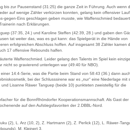
ag bis zur Pausenstand (31:25) die ganze Zeit in Führung. Auch wenn d
der auf wenige Zähler verkürzen konnten, gelang kein offensiver Lauf
Eins-gegen-Eins geschlagen geben musste, wie Waffenschmied bedauert
 Trainerin nach Erklärungen.
guep (37:35, 24.) und Karoline Steffen (42:39, 28.) und gaben den Gä
sen tat weiter das, was es gut kann: das Spielgerät in die Hände von
eren erfolgreichen Abschluss hoffen. Auf insgesamt 38 Zähler kamen d
uch 17 offensive Rebounds halfen.
rläuterte Waffenschmied. Leider gelang den Talents im Spiel kein einzig
 nicht so gravierend unterlegen war (49:40 für NBO).
t einer 14:4-Serie, was die Partie beim Stand von 58:43 (36.) dann auc
ebniskosmetik, bei der Schlusssirene war es „nur“ eine Niederlage mit 
rz und Lisanne Räwer Tanguep (beide 10) punkteten zweistellig für die
infacher für die BonnRhöndorfer Kooperationsmannschaft. Als Gast der
chenende auf den Aufstiegsfavoriten der 2.DBBL-Nord.
rluku (2), L. Arz (10, 2), Z. Hartmann (2), Z. Perlick (12), L. Räwer-Tan
bounds), M. Kleinert 3.