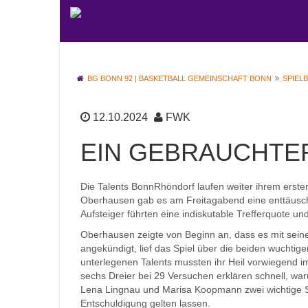
BG BONN 92 | BASKETBALL GEMEINSCHAFT BONN
SPIEL
12.10.2024
FWK
EIN GEBRAUCHTE
Die Talents BonnRhöndorf laufen weiter ihrem erst
Oberhausen gab es am Freitagabend eine enttäusche
Aufsteiger führten eine indiskutable Trefferquote u
Oberhausen zeigte von Beginn an, dass es mit sein
angekündigt, lief das Spiel über die beiden wuchtig
unterlegenen Talents mussten ihr Heil vorwiegend
sechs Dreier bei 29 Versuchen erklären schnell, war
Lena Lingnau und Marisa Koopmann zwei wichtige Spi
Entschuldigung gelten lassen.