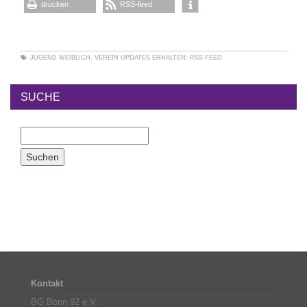
drucken
RSS-feed
JUGEND WEIBLICH
,
VEREIN
UPDATES ERHALTEN:
RSS FEED
SUCHE
Kontakt
BG Bonn 92 e.V.