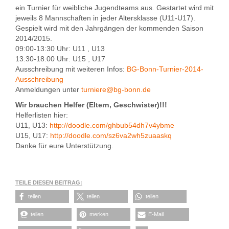
ein Turnier für weibliche Jugendteams aus. Gestartet wird mit
jeweils 8 Mannschaften in jeder Altersklasse (U11-U17).
Gespielt wird mit den Jahrgängen der kommenden Saison
2014/2015.
09:00-13:30 Uhr: U11 , U13
13:30-18:00 Uhr: U15 , U17
Ausschreibung mit weiteren Infos:
BG-Bonn-Turnier-2014-
Ausschreibung
Anmeldungen unter
turniere@bg-bonn.de
Wir brauchen Helfer (Eltern, Geschwister)!!!
Helferlisten hier:
U11, U13:
http://doodle.com/ghbub54dh7v4ybme
U15, U17:
http://doodle.com/sz6va2wh5zuaaskq
Danke für eure Unterstützung.
TEILE DIESEN BEITRAG:
teilen
teilen
teilen
teilen
merken
E-Mail