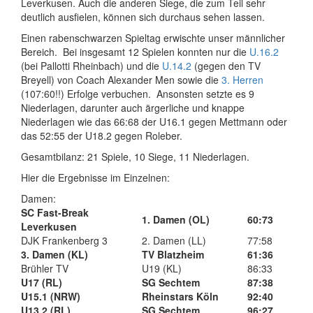
Leverkusen. Auch die anderen Siege, die zum Teil sehr
deutlich ausfielen, können sich durchaus sehen lassen.
Einen rabenschwarzen Spieltag erwischte unser männlicher
Bereich. Bei insgesamt 12 Spielen konnten nur die
U.16.2
(bei Pallotti Rheinbach) und die
U.14.2
(gegen den TV
Breyell) von Coach Alexander Men sowie die
3. Herren
(107:60!!) Erfolge verbuchen. Ansonsten setzte es 9
Niederlagen, darunter auch ärgerliche und knappe
Niederlagen wie das 66:68 der U16.1 gegen Mettmann oder
das 52:55 der U18.2 gegen Roleber.
Gesamtbilanz: 21 Spiele, 10 Siege, 11 Niederlagen.
Hier die Ergebnisse im Einzelnen:
Damen:
SC Fast-Break
1. Damen (OL)
60:73
Leverkusen
DJK Frankenberg 3
2. Damen (LL)
77:58
3. Damen (KL)
TV Blatzheim
61:36
Brühler TV
U19 (KL)
86:33
U17 (RL)
SG Sechtem
87:38
U15.1 (NRW)
Rheinstars Köln
92:40
U13.2 (RL)
SG Sechtem
96:27