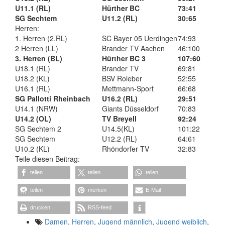
U11.1 (RL)
Hürther BC
73:41
SG Sechtem
U11.2 (RL)
30:65
Herren:
1. Herren (2.RL)
SC Bayer 05 Uerdingen
74:93
2 Herren (LL)
Brander TV Aachen
46:100
3. Herren (BL)
Hürther BC 3
107:60
U18.1 (RL)
Brander TV
69:81
U18.2 (KL)
BSV Roleber
52:55
U16.1 (RL)
Mettmann-Sport
66:68
SG Pallotti Rheinbach
U16.2 (RL)
29:51
U14.1 (NRW)
Giants Düsseldorf
70:83
U14.2 (OL)
TV Breyell
92:24
SG Sechtem 2
U14.5(KL)
101:22
SG Sechtem
U12.2 (RL)
64:61
U10.2 (KL)
Rhöndorfer TV
32:83
Teile diesen Beitrag:
teilen
teilen
teilen
teilen
merken
E-Mail
drucken
RSS-feed
Damen
,
Herren
,
Jugend männlich
,
Jugend weiblich
,