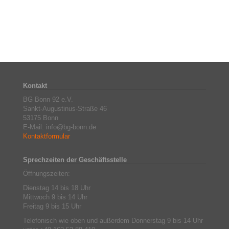
Kontakt
BG Bonn 92 e.V.
Sankt-Augustinus-Straße 46
53175 Bonn
E-Mail: info@bg-bonn.de
Kontaktformular
Sprechzeiten der Geschäftsstelle
Öffnungszeiten:
Dienstag 14 bis 18 Uhr
Mittwoch 9 bis 14 Uhr
Freitag 9 bis 15 Uhr
Telefonisch wie oben und außerdem Donnerstag 9 bis 14 Uhr