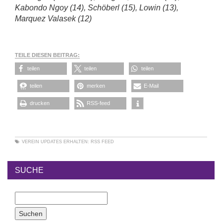
Kabondo Ngoy (14), Schöberl (15), Lowin (13),
Marquez Valasek (12)
TEILE DIESEN BEITRAG:
teilen
teilen
teilen
teilen
merken
E-Mail
drucken
RSS-feed
VEREIN
UPDATES ERHALTEN:
RSS FEED
SUCHE