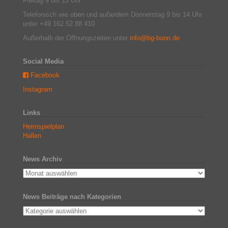
Freitag 9 bis 15 Uhr
Telefonisch wie oben und außerdem Donnerstag 9 bis 14 Uhr
unter +49 162 52 88 410
Außerhalb der Öffnungszeiten unter
info@bg-bonn.de
Social Media
Facebook
Instagram
Links
Heimspielplan
Hallen
News Archiv
News Beiträge nach Kategorien