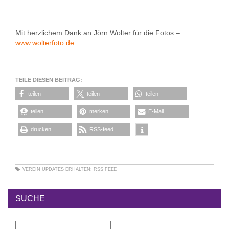
Mit herzlichem Dank an Jörn Wolter für die Fotos –
www.wolterfoto.de
TEILE DIESEN BEITRAG:
teilen
teilen
teilen
teilen
merken
E-Mail
drucken
RSS-feed
VEREIN
UPDATES ERHALTEN:
RSS FEED
SUCHE