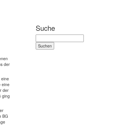
Suche
Suchen
nach:
genen
us der
 eine
e eine
r der
4 ging
er
ie BG
age