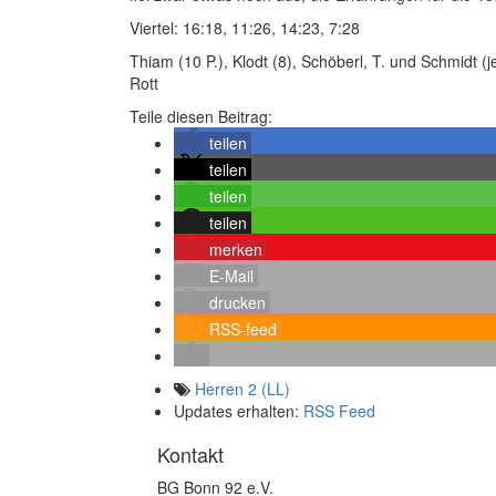
Viertel: 16:18, 11:26, 14:23, 7:28
Thiam (10 P.), Klodt (8), Schöberl, T. und Schmidt (j
Rott
Teile diesen Beitrag:
teilen
teilen
teilen
teilen
merken
E-Mail
drucken
RSS-feed
Herren 2 (LL)
Updates erhalten:
RSS Feed
Kontakt
BG Bonn 92 e.V.