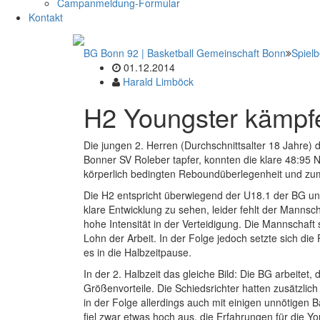
Campanmeldung-Formular
Kontakt
BG Bonn 92 | Basketball Gemeinschaft Bonn
Spielb
01.12.2014
Harald Limböck
H2 Youngster kämpfe
Die jungen 2. Herren (Durchschnittsalter 18 Jahre
Bonner SV Roleber tapfer, konnten die klare 48:95 Ni
körperlich bedingten Reboundüberlegenheit und zu
Die H2 entspricht überwiegend der U18.1 der BG und
klare Entwicklung zu sehen, leider fehlt der Mannsc
hohe Intensität in der Verteidigung. Die Mannschaf
Lohn der Arbeit. In der Folge jedoch setzte sich die
es in die Halbzeitpause.
In der 2. Halbzeit das gleiche Bild: Die BG arbeitet
Größenvorteile. Die Schiedsrichter hatten zusätzlic
in der Folge allerdings auch mit einigen unnötigen 
fiel zwar etwas hoch aus, die Erfahrungen für die Y