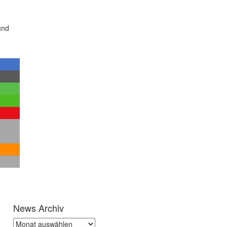
und
News Archiv
News