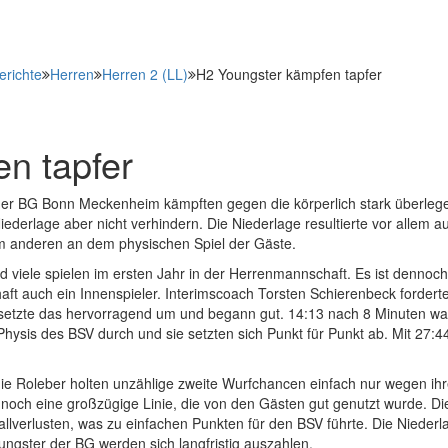
erichte
Herren
Herren 2 (LL)
H2 Youngster kämpfen tapfer
n tapfer
) der BG Bonn Meckenheim kämpften gegen die körperlich stark überle
ederlage aber nicht verhindern. Die Niederlage resultierte vor allem a
m anderen an dem physischen Spiel der Gäste.
 viele spielen im ersten Jahr in der Herrenmannschaft. Es ist dennoch
haft auch ein Innenspieler. Interimscoach Torsten Schierenbeck fordert
t setzte das hervorragend um und begann gut. 14:13 nach 8 Minuten wa
 Physis des BSV durch und sie setzten sich Punkt für Punkt ab. Mit 27:4
, die Roleber holten unzählige zweite Wurfchancen einfach nur wegen ihr
h noch eine großzügige Linie, die von den Gästen gut genutzt wurde. D
Ballverlusten, was zu einfachen Punkten für den BSV führte. Die Niederl
oungster der BG werden sich langfristig auszahlen.