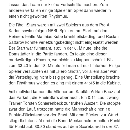
lassen das Team nur kleine Fortschritte machen. Zum
anderen verfallen einige Spieler im Spiel dann wieder in
einen nicht gewollten Rhythmus.
Die RheinStars waren mit zwei Spielern aus dem Pro A
Kader, sowie einigen NBBL Spielern am Start, bei den
Heimers fehlte Matthias Kube krankheitsbedingt und Ruslan
Sattarov konnte verletzungsbedingt nicht eingesetzt werden.
Der Start war fulminant, 18:5 in der 6. Minute, ehe die
Domstädter in die Partie fanden. Es folgte eine dieser
merkwürdigen Phasen, wo nichts zu klappen scheint. Bis
zum 33:43 in der 18. Minute lief man oft nur hinterher. Einige
Spieler versuchten es mit „Hero-Shots“, vor allem aber war
die Verteidigung nicht bissig genug. Eine Umstellung brachte
den Rhythmus wieder, es ging mit einem 41:45 in die Kabine.
Voll motiviert kamen die Männer um Kapitän Adrian Bauz auf
das Parkett, die RheinStars aber auch. Ein 0:11-Lauf zwang
Trainer Torsten Schierenbeck zur frühen Auszeit. Die stoppte
zwar den Lauf, trotzdem hatte die Mannschaft einen 18
Punkte-Rückstand vor der Brust. Mit dem Rücken zur Wand
stieg die Intensität und die Bonn-Meckenheimer holten Punkt
für Punkt auf. 80:80 stand es auf dem Scoreboard in der 37.