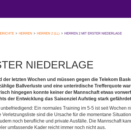
BERICHTE
HERREN
HERREN 2 (LL)
HERREN 2 MIT ERSTER NIEDERLAGE
STER NIEDERLAGE
end der letzten Wochen und müssen gegen die Telekom Bask
ählige Ballverluste und eine unterirdische Trefferquote wa
erisch hingegen konnte keiner der Mannschaft etwas vorwer
hts der Entwicklung das Saisonziel Aufstieg stark gefährde
r unbefriedigend: Ein normales Training im 5-5 ist seit Wochen n
 Verletzungsliste sind die Ursache für die momentane Situation
 zudem noch berufliche und private Ausfälle. Die Mannschaft kan
ieler umfassende Kader reicht immer noch nicht aus.