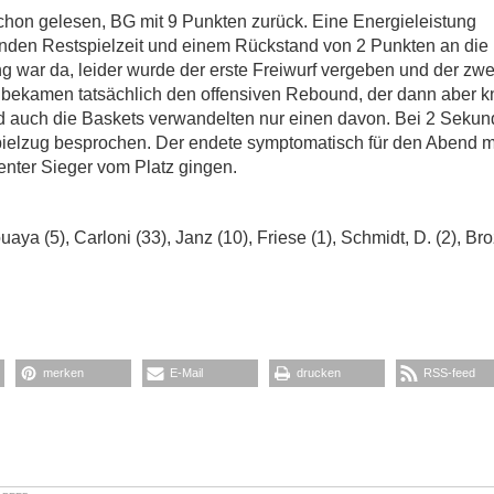
schon gelesen, BG mit 9 Punkten zurück. Eine Energieleistung
nden Restspielzeit und einem Rückstand von 2 Punkten an die
g war da, leider wurde der erste Freiwurf vergeben und der zwe
r bekamen tatsächlich den offensiven Rebound, der dann aber 
und auch die Baskets verwandelten nur einen davon. Bei 2 Seku
 Spielzug besprochen. Der endete symptomatisch für den Abend m
enter Sieger vom Platz gingen.
ya (5), Carloni (33), Janz (10), Friese (1), Schmidt, D. (2), Br
merken
E-Mail
drucken
RSS-feed