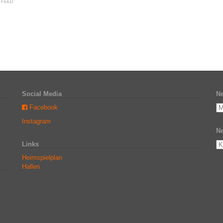
 FEED
Social Media
Ne
Facebook
Instagram
Ne
Links
Heimspielplan
Hallen