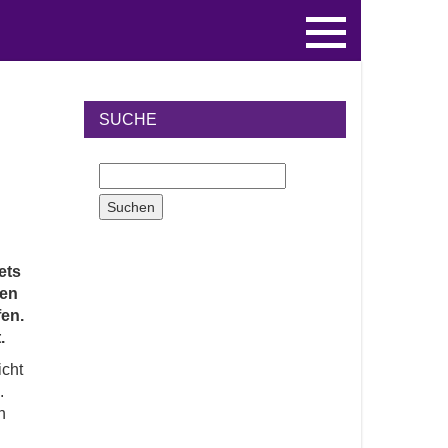
SUCHE
ets
ren
fen.
t.
icht
.
n