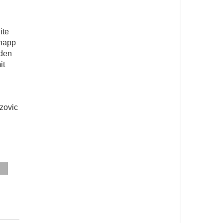
ite
knapp
nden
it
ozovic