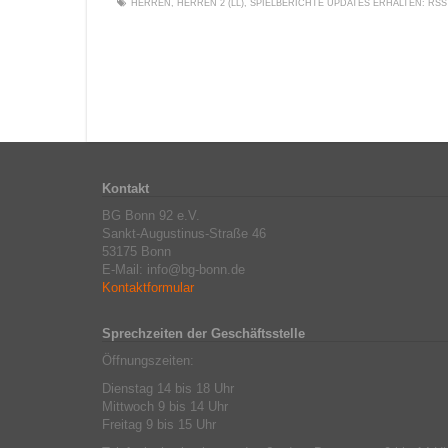
HERREN
,
HERREN 2 (LL)
,
SPIELBERICHTE
UPDATES ERHALTEN:
RSS
Kontakt
BG Bonn 92 e.V.
Sankt-Augustinus-Straße 46
53175 Bonn
E-Mail: info@bg-bonn.de
Kontaktformular
Sprechzeiten der Geschäftsstelle
Öffnungszeiten:
Dienstag 14 bis 18 Uhr
Mittwoch 9 bis 14 Uhr
Freitag 9 bis 15 Uhr