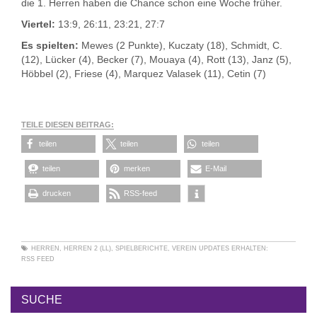
die 1. Herren haben die Chance schon eine Woche früher.
Viertel:
13:9, 26:11, 23:21, 27:7
Es spielten:
Mewes (2 Punkte), Kuczaty (18), Schmidt, C.
(12), Lücker (4), Becker (7), Mouaya (4), Rott (13), Janz (5),
Höbbel (2), Friese (4), Marquez Valasek (11), Cetin (7)
TEILE DIESEN BEITRAG:
teilen
teilen
teilen
teilen
merken
E-Mail
drucken
RSS-feed
HERREN
,
HERREN 2 (LL)
,
SPIELBERICHTE
,
VEREIN
UPDATES ERHALTEN:
RSS FEED
SUCHE