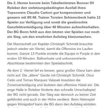
Die 2. Herren konnte beim Tabellenletzten Bonner SV
Roleber den verletzungsbedingten Ausfall ihres
Topscorers Claudio Carloni gut kompensieren und
gewann mit 89:48. Trainer Torsten Schierenbeck hatte 12
Spieler zur Verfügung und somit die gewünschte
Ganzfeldverteidigung über 40 Minuten aufrechterhalten.
Der BG Bonn fehlt aus den letzten vier Spielen nur noch
ein Sieg, um den ersehnten Aufstieg klarzumachen.
Die Mannschaft um Kapitän Christoph Schmidt brauchte
jedoch wieder ein Viertel, damit die Offensive ins Laufen
kommt. Ganze 13 Punkte erzielte die Equipe in Purple in den
ersten 10 Minuten. Ballverluste und unkonzentrierte
Abschlüsse bestimmten den Spielabschnitt.
Ab dem 2. Viertel lief es besser, ganz großer Glanz kam aber
nicht auf. Die „ältere“ Garde mit Christoph Schmidt, Onur
Cetin und Tomas Marquez Valasek knackten die
Zonenverteidigung und läuteten das offensive Halali ein. Die
enge Halle in Roleber förderte das schnelle Umschaltspiel
der BG nicht gerade. Der Sieg war dennoch zu keiner Zeit
gefährdet und auch in der Höhe verdient. Beim Heimspiel
gegen Königsdorf kann die BG dann den Aufstieg eintüten,