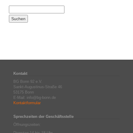
Kontakt
BG Bonn 92 e.V.
Sankt-Augustinus-Straße 46
53175 Bonn
E-Mail: info@bg-bonn.de
Kontaktformular
Sprechzeiten der Geschäftsstelle
Öffnungszeiten:
Dienstag 14 bis 18 Uhr