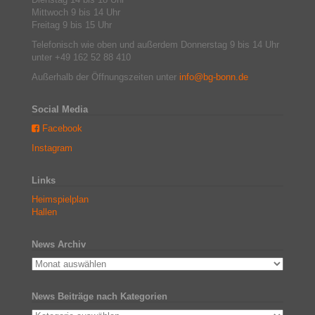
Mittwoch 9 bis 14 Uhr
Freitag 9 bis 15 Uhr
Telefonisch wie oben und außerdem Donnerstag 9 bis 14 Uhr
unter +49 162 52 88 410
Außerhalb der Öffnungszeiten unter
info@bg-bonn.de
Social Media
Facebook
Instagram
Links
Heimspielplan
Hallen
News Archiv
News Beiträge nach Kategorien