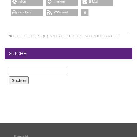
teilen
merken
E-Mail
drucken
RSS-feed
HERREN
,
HERREN 2 (LL)
,
SPIELBERICHTE
UPDATES ERHALTEN:
RSS FEED
SUCHE
Kontakt