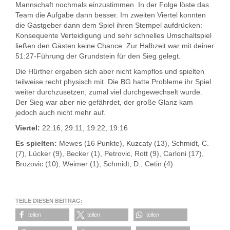
Mannschaft nochmals einzustimmen. In der Folge löste das
Team die Aufgabe dann besser. Im zweiten Viertel konnten
die Gastgeber dann dem Spiel ihren Stempel aufdrücken:
Konsequente Verteidigung und sehr schnelles Umschaltspiel
ließen den Gästen keine Chance. Zur Halbzeit war mit deiner
51:27-Führung der Grundstein für den Sieg gelegt.
Die Hürther ergaben sich aber nicht kampflos und spielten
teilweise recht physisch mit. Die BG hatte Probleme ihr Spiel
weiter durchzusetzen, zumal viel durchgewechselt wurde.
Der Sieg war aber nie gefährdet, der große Glanz kam
jedoch auch nicht mehr auf.
Viertel:
22:16, 29:11, 19:22, 19:16
Es spielten:
Mewes (16 Punkte), Kuzcaty (13), Schmidt, C.
(7), Lücker (9), Becker (1), Petrovic, Rott (9), Carloni (17),
Brozovic (10), Weimer (1), Schmidt, D., Cetin (4)
TEILE DIESEN BEITRAG:
teilen
teilen
teilen