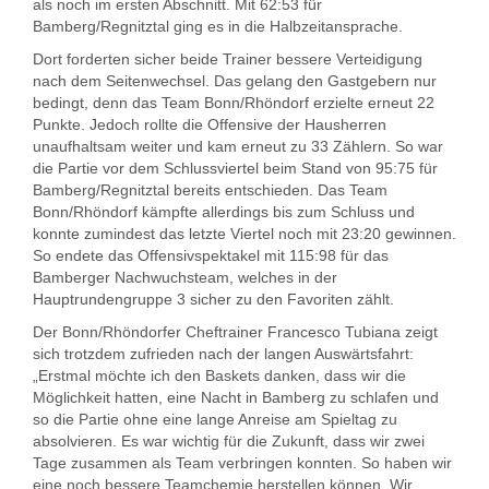
als noch im ersten Abschnitt. Mit 62:53 für
Bamberg/Regnitztal ging es in die Halbzeitansprache.
Dort forderten sicher beide Trainer bessere Verteidigung
nach dem Seitenwechsel. Das gelang den Gastgebern nur
bedingt, denn das Team Bonn/Rhöndorf erzielte erneut 22
Punkte. Jedoch rollte die Offensive der Hausherren
unaufhaltsam weiter und kam erneut zu 33 Zählern. So war
die Partie vor dem Schlussviertel beim Stand von 95:75 für
Bamberg/Regnitztal bereits entschieden. Das Team
Bonn/Rhöndorf kämpfte allerdings bis zum Schluss und
konnte zumindest das letzte Viertel noch mit 23:20 gewinnen.
So endete das Offensivspektakel mit 115:98 für das
Bamberger Nachwuchsteam, welches in der
Hauptrundengruppe 3 sicher zu den Favoriten zählt.
Der Bonn/Rhöndorfer Cheftrainer Francesco Tubiana zeigt
sich trotzdem zufrieden nach der langen Auswärtsfahrt:
„Erstmal möchte ich den Baskets danken, dass wir die
Möglichkeit hatten, eine Nacht in Bamberg zu schlafen und
so die Partie ohne eine lange Anreise am Spieltag zu
absolvieren. Es war wichtig für die Zukunft, dass wir zwei
Tage zusammen als Team verbringen konnten. So haben wir
eine noch bessere Teamchemie herstellen können. Wir