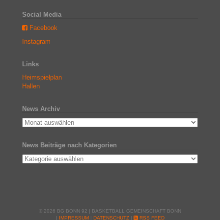
Social Media
Facebook
Instagram
Links
Heimspielplan
Hallen
News Archiv
News Beiträge nach Kategorien
© 2026 BG BONN 92 | BASKETBALL GEMEINSCHAFT BONN
|
IMPRESSUM
|
DATENSCHUTZ
|
RSS FEED