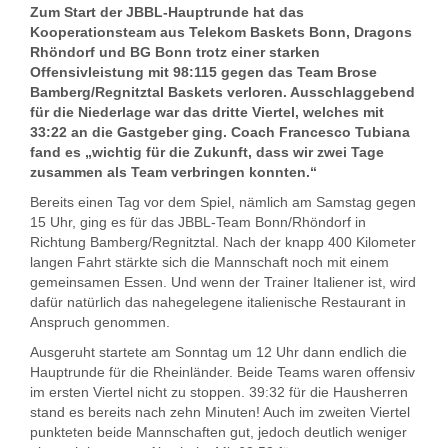
Zum Start der JBBL-Hauptrunde hat das
Kooperationsteam aus Telekom Baskets Bonn, Dragons
Rhöndorf und BG Bonn trotz einer starken
Offensivleistung mit 98:115 gegen das Team Brose
Bamberg/Regnitztal Baskets verloren. Ausschlaggebend
für die Niederlage war das dritte Viertel, welches mit
33:22 an die Gastgeber ging. Coach Francesco Tubiana
fand es „wichtig für die Zukunft, dass wir zwei Tage
zusammen als Team verbringen konnten.“
Bereits einen Tag vor dem Spiel, nämlich am Samstag gegen
15 Uhr, ging es für das JBBL-Team Bonn/Rhöndorf in
Richtung Bamberg/Regnitztal. Nach der knapp 400 Kilometer
langen Fahrt stärkte sich die Mannschaft noch mit einem
gemeinsamen Essen. Und wenn der Trainer Italiener ist, wird
dafür natürlich das nahegelegene italienische Restaurant in
Anspruch genommen.
Ausgeruht startete am Sonntag um 12 Uhr dann endlich die
Hauptrunde für die Rheinländer. Beide Teams waren offensiv
im ersten Viertel nicht zu stoppen. 39:32 für die Hausherren
stand es bereits nach zehn Minuten! Auch im zweiten Viertel
punkteten beide Mannschaften gut, jedoch deutlich weniger