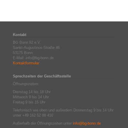
Kontakt
BG Bonn 92 e.V.
Sankt-Augustinus-Straße 46
53175 Bonn
E-Mail: info@bg-bonn.de
Kontaktformular
Sprechzeiten der Geschäftsstelle
Öffnungszeiten:
Dienstag 14 bis 18 Uhr
Mittwoch 9 bis 14 Uhr
Freitag 9 bis 15 Uhr
Telefonisch wie oben und außerdem Donnerstag 9 bis 14 Uhr
unter +49 162 52 88 410
Außerhalb der Öffnungszeiten unter
info@bg-bonn.de