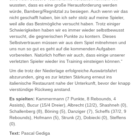
wussten, dass es eine große Herausforderung werden
würde, Bamberg/Regnitztal zu besiegen. Auch wenn wir das
nicht geschafft haben, bin ich sehr stolz auf meine Spieler,
weil alle das Bestmögliche versucht haben. Trotz einiger
Schwierigkeiten haben wir es immer wieder selbstbewusst
versucht, die gegnerischen Punkte zu kontern. Dieses
Selbstvertrauen müssen wir aus dem Spiel mitnehmen und
uns nun so gut es geht auf die kommenden Aufgaben
vorbereiten. Natürlich hoffen wir auch, dass einige unserer
verletzten Spieler wieder ins Training einsteigen können.“
Um die trotz der Niederlage erfolgreiche Auswärtsfahrt
abzurunden, ging es zur letzten Stärkung erneut ins
italienische Restaurant nahe der Unterkunft, bevor der knapp
vierstündige Rückweg anstand.
Es spielten:
Kammermann (7 Punkte, 8 Rebounds, 4
Assists), Bucur (15/4 Dreier), Albrecht (12/2), Shashneh (0),
Schallenberg (8), Böning (5), Danziger (7), Scheffs (37/2, 9
Rebounds), Hofmann (5), Strunk (2), Dobiecki (0), Steffens
(0).
Text:
Pascal Gediga