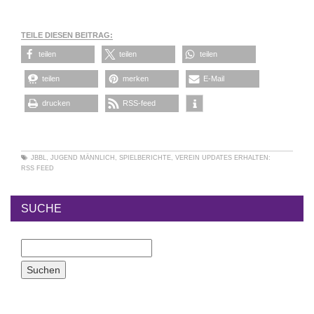
TEILE DIESEN BEITRAG:
teilen
teilen
teilen
teilen
merken
E-Mail
drucken
RSS-feed
JBBL
,
JUGEND MÄNNLICH
,
SPIELBERICHTE
,
VEREIN
UPDATES ERHALTEN:
RSS FEED
SUCHE