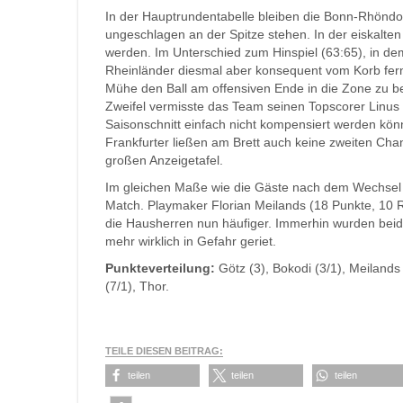
In der Hauptrundentabelle bleiben die Bonn-Rhöndor
ungeschlagen an der Spitze stehen. In der eiskalte
werden. Im Unterschied zum Hinspiel (63:65), in dem 
Rheinländer diesmal aber konsequent vom Korb fern.
Mühe den Ball am offensiven Ende in die Zone zu bew
Zweifel vermisste das Team seinen Topscorer Linus 
Saisonschnitt einfach nicht kompensiert werden kön
Frankfurter ließen am Brett auch keine zweiten Ch
großen Anzeigetafel.
Im gleichen Maße wie die Gäste nach dem Wechse
Match. Playmaker Florian Meilands (18 Punkte, 10 
die Hausherren nun häufiger. Immerhin wurden beid
mehr wirklich in Gefahr geriet.
Punkteverteilung:
Götz (3), Bokodi (3/1), Meilands
(7/1), Thor.
TEILE DIESEN BEITRAG:
teilen
teilen
teilen