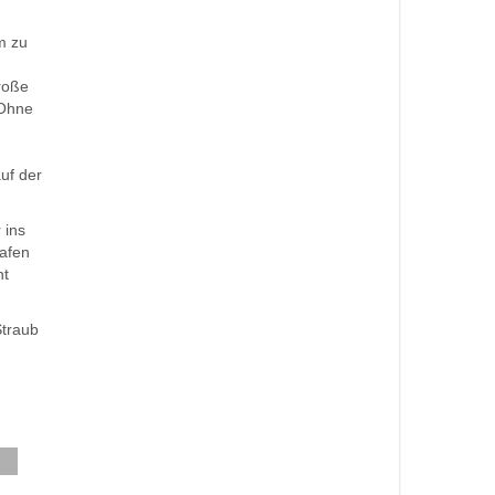
m zu
große
 Ohne
uf der
 ins
rafen
ht
Straub