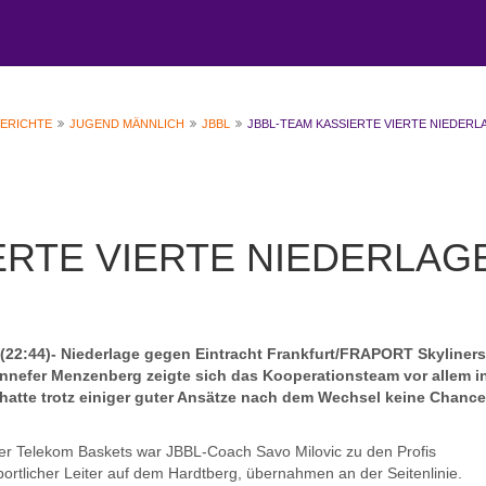
BERICHTE
JUGEND MÄNNLICH
JBBL
JBBL-TEAM KASSIERTE VIERTE NIEDERL
ERTE VIERTE NIEDERLAG
(22:44)- Niederlage gegen Eintracht Frankfurt/FRAPORT Skyliners
onnefer Menzenberg zeigte sich das Kooperationsteam vor allem i
 hatte trotz einiger guter Ansätze nach dem Wechsel keine Chanc
er Telekom Baskets war JBBL-Coach Savo Milovic zu den Profis
ortlicher Leiter auf dem Hardtberg, übernahmen an der Seitenlinie.