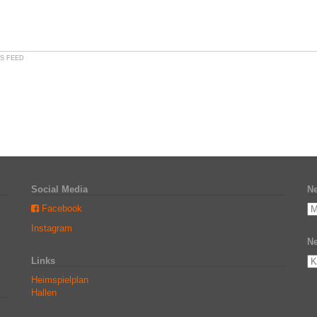
S FEED
Social Media
Ne
Facebook
Instagram
Ne
Links
Heimspielplan
Hallen