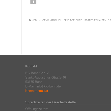
JBBL
,
JUGEND MÄNNLICH
,
SPIELBERICHTE
UPDATES ERHALTEN:
RS
Kontakt
BG Bonn 92 e.V.
Sankt-Augustinus-Straße 46
53175 Bonn
E-Mail: info@bg-bonn.de
Kontaktformular
Sprechzeiten der Geschäftsstelle
Öffnungszeiten: