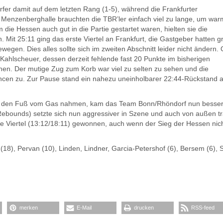
fer damit auf dem letzten Rang (1-5), während die Frankfurter
n Menzenberghalle brauchten die TBR’ler einfach viel zu lange, um war
die Hessen auch gut in die Partie gestartet waren, hielten sie die
 Mit 25:11 ging das erste Viertel an Frankfurt, die Gastgeber hatten 
egen. Dies alles sollte sich im zweiten Abschnitt leider nicht ändern.
Kahlscheuer, dessen derzeit fehlende fast 20 Punkte im bisherigen
nen. Der mutige Zug zum Korb war viel zu selten zu sehen und die
ancen zu. Zur Pause stand ein nahezu uneinholbarer 22:44-Rückstand a
l den Fuß vom Gas nahmen, kam das Team Bonn/Rhöndorf nun besser
Rebounds) setzte sich nun aggressiver in Szene und auch von außen t
e Viertel (13:12/18:11) gewonnen, auch wenn der Sieg der Hessen nic
 (18), Pervan (10), Linden, Lindner, Garcia-Petershof (6), Bersem (6), 
merken
E-Mail
drucken
RSS-feed