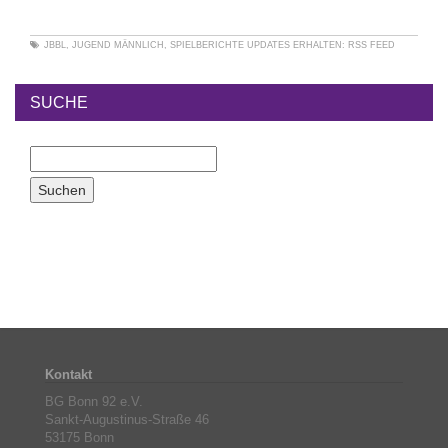
JBBL
,
JUGEND MÄNNLICH
,
SPIELBERICHTE
UPDATES ERHALTEN:
RSS FEED
SUCHE
Kontakt
BG Bonn 92 e.V.
Sankt-Augustinus-Straße 46
53175 Bonn