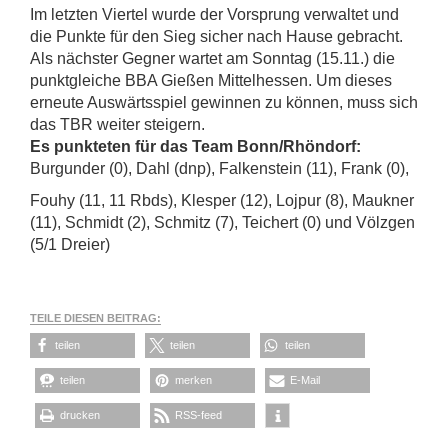
Im letzten Viertel wurde der Vorsprung verwaltet und
die Punkte für den Sieg sicher nach Hause gebracht.
Als nächster Gegner wartet am Sonntag (15.11.) die
punktgleiche BBA Gießen Mittelhessen. Um dieses
erneute Auswärtsspiel gewinnen zu können, muss sich
das TBR weiter steigern.
Es punkteten für das Team Bonn/Rhöndorf:
Burgunder (0), Dahl (dnp), Falkenstein (11), Frank (0),
Fouhy (11, 11 Rbds), Klesper (12), Lojpur (8), Maukner
(11), Schmidt (2), Schmitz (7), Teichert (0) und Völzgen
(5/1 Dreier)
TEILE DIESEN BEITRAG:
teilen
teilen
teilen
teilen
merken
E-Mail
drucken
RSS-feed