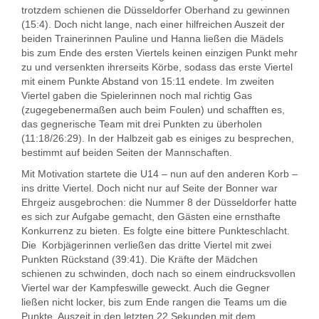
trotzdem schienen die Düsseldorfer Oberhand zu gewinnen
(15:4). Doch nicht lange, nach einer hilfreichen Auszeit der
beiden Trainerinnen Pauline und Hanna ließen die Mädels
bis zum Ende des ersten Viertels keinen einzigen Punkt mehr
zu und versenkten ihrerseits Körbe, sodass das erste Viertel
mit einem Punkte Abstand von 15:11 endete. Im zweiten
Viertel gaben die Spielerinnen noch mal richtig Gas
(zugegebenermaßen auch beim Foulen) und schafften es,
das gegnerische Team mit drei Punkten zu überholen
(11:18/26:29). In der Halbzeit gab es einiges zu besprechen,
bestimmt auf beiden Seiten der Mannschaften.
Mit Motivation startete die U14 – nun auf den anderen Korb –
ins dritte Viertel. Doch nicht nur auf Seite der Bonner war
Ehrgeiz ausgebrochen: die Nummer 8 der Düsseldorfer hatte
es sich zur Aufgabe gemacht, den Gästen eine ernsthafte
Konkurrenz zu bieten. Es folgte eine bittere Punkteschlacht.
Die Korbjägerinnen verließen das dritte Viertel mit zwei
Punkten Rückstand (39:41). Die Kräfte der Mädchen
schienen zu schwinden, doch nach so einem eindrucksvollen
Viertel war der Kampfeswille geweckt. Auch die Gegner
ließen nicht locker, bis zum Ende rangen die Teams um die
Punkte. Auszeit in den letzten 22 Sekunden mit dem