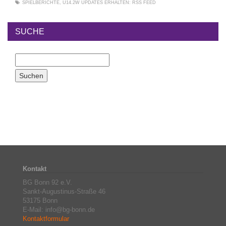
SPIELBERICHTE
,
U14.2W
UPDATES ERHALTEN:
RSS FEED
SUCHE
Kontakt
BG Bonn 92 e.V.
Sankt-Augustinus-Straße 46
53175 Bonn
E-Mail: info@bg-bonn.de
Kontaktformular