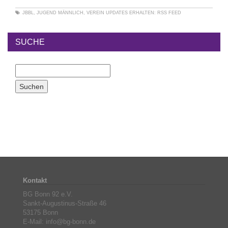
JBBL
,
JUGEND MÄNNLICH
,
VEREIN
UPDATES ERHALTEN:
RSS FEED
SUCHE
Kontakt
BG Bonn 92 e.V.
Sankt-Augustinus-Straße 46
53175 Bonn
E-Mail: info@bg-bonn.de