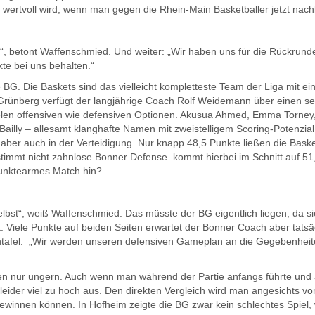
g wertvoll wird, wenn man gegen die Rhein-Main Basketballer jetzt nach
n“, betont Waffenschmied. Und weiter: „Wir haben uns für die Rückrund
e bei uns behalten.“
 BG. Die Baskets sind das vielleicht kompletteste Team der Liga mit ei
 Grünberg verfügt der langjährige Coach Rolf Weidemann über einen se
ielen offensiven wie defensiven Optionen. Akusua Ahmed, Emma Torney
ailly – allesamt klanghafte Namen mit zweistelligem Scoring-Potenzial
 aber auch in der Verteidigung. Nur knapp 48,5 Punkte ließen die Bask
estimmt nicht zahnlose Bonner Defense kommt hierbei im Schnitt auf 51
 punktearmes Match hin?
 selbst“, weiß Waffenschmied. Das müsste der BG eigentlich liegen, da si
. Viele Punkte auf beiden Seiten erwartet der Bonner Coach aber tatsä
entafel. „Wir werden unseren defensiven Gameplan an die Gegebenhei
nnen nur ungern. Auch wenn man während der Partie anfangs führte und
 leider viel zu hoch aus. Den direkten Vergleich wird man angesichts vo
innen können. In Hofheim zeigte die BG zwar kein schlechtes Spiel,