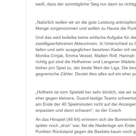
weiß, dass der sonntägliche Sieg nur dann so richti
„Natürlich wollen wir an die gute Leistung anknüpfe
Menge vorgenommen und wollen zu Hause die Punkt
Und das wird beileibe keine einfache Aufgabe für die
zweitligaerfahrenen Akteurinnen. In Unterschied zu
tiefen und sehr ausgeglichen besetzen Kader mit v
Monika Crnjak, Emma Vesset, Mailien Rolf, Hannah B
richtig gut sind die Hofheimer und Langener Mädels
bisher pro Spiel zu, der beste Wert der Liga. Die b
gegnerische Zähler. Deutet dies alles auf ein eher
„Hofheim ist vom Spielstil her sehr ähnlich, wie wir
eher gegen kleinere, Guard-lastige Teams schwertut
am Ende der 40 Spielminuten nicht auf der Anzeig
anpassen und dann schauen“, so der Coach.
An das Hinspiel (46:64) erinnern sich die Bonneri
später noch „dran“ war, fiel die Niederlage am Ende
Punkten Rückstand gegen die Baskets kaum noch gew