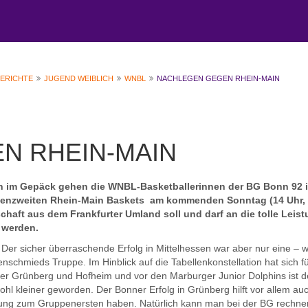
BERICHTE
JUGEND WEIBLICH
WNBL
NACHLEGEN GEGEN RHEIN-MAIN
N RHEIN-MAIN
en im Gepäck gehen die WNBL-Basketballerinnen der BG Bonn 92 
llenzweiten Rhein-Main Baskets am kommenden Sonntag (14 Uhr,
haft aus dem Frankfurter Umland soll und darf an die tolle Leis
 werden.
Der sicher überraschende Erfolg in Mittelhessen war aber nur eine – 
hmieds Truppe. Im Hinblick auf die Tabellenkonstellation hat sich fü
nter Grünberg und Hofheim und vor den Marburger Junior Dolphins ist d
wohl kleiner geworden. Der Bonner Erfolg in Grünberg hilft vor allem au
ühlung zum Gruppenersten haben. Natürlich kann man bei der BG rechn