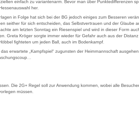
erzielten einfach zu variantenarm. Bevor man über Punktedifferenzen spr
 Hessenauswahl her.
rlagen in Folge hat sich bei der BG jedoch einiges zum Besseren verän
 seither für sich entscheiden, das Selbstvertrauen und der Glaube a
achte am letzten Sonntag ein Riesenspiel und wird in dieser Form auch
 Greta Kröger sorgte immer wieder für Gefahr auch aus der Distanz
y Höbbel fighteten um jeden Ball, auch im Bodenkampf.
l das erwartete „Kampfspiel“ zugunsten der Heimmannschaft ausgehen
erraschungscoup…
assen. Die 2G+ Regel soll zur Anwendung kommen, wobei alle Besuche
) vorlegen müssen.