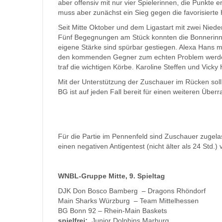
aber offensiv mit nur vier Spielerinnen, die Punkte 
muss aber zunächst ein Sieg gegen die favorisierte
Seit Mitte Oktober und dem Ligastart mit zwei Niede
Fünf Begegnungen am Stück konnten die Bonnerinnen
eigene Stärke sind spürbar gestiegen. Alexa Hans m
den kommenden Gegner zum echten Problem werden.
traf die wichtigen Körbe. Karoline Steffen und Vick
Mit der Unterstützung der Zuschauer im Rücken sol
BG ist auf jeden Fall bereit für einen weiteren Üb
Für die Partie im Pennenfeld sind Zuschauer zugel
einen negativen Antigentest (nicht älter als 24 Std.
WNBL-Gruppe Mitte, 9. Spieltag
DJK Don Bosco Bamberg – Dragons Rhöndorf
Main Sharks Würzburg – Team Mittelhessen
BG Bonn 92 – Rhein-Main Baskets
spielfrei:
Junior Dolphins Marburg