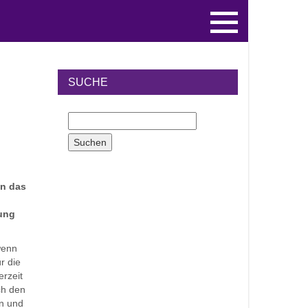
SUCHE
in das
tung
wenn
r die
erzeit
ch den
en und