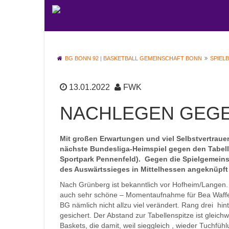
BG BONN 92 | BASKETBALL GEMEINSCHAFT BONN
SPIEL
13.01.2022
FWK
NACHLEGEN GEGE
Mit großen Erwartungen und viel Selbstvertrau
nächste Bundesliga-Heimspiel gegen den Tabe
Sportpark Pennenfeld). Gegen die Spielgemeinsc
des Auswärtssieges in Mittelhessen angeknüpft
Nach Grünberg ist bekanntlich vor Hofheim/Langen. 
auch sehr schöne – Momentaufnahme für Bea Waffensc
BG nämlich nicht allzu viel verändert. Rang drei hi
gesichert. Der Abstand zur Tabellenspitze ist gleich
Baskets, die damit, weil sieggleich , wieder Tuchf