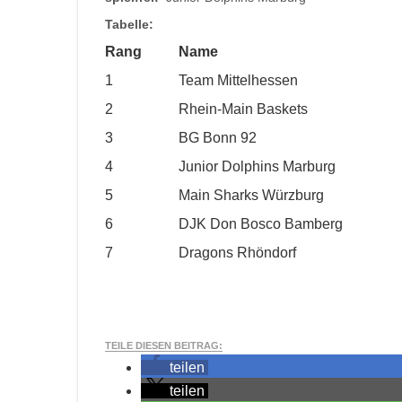
Tabelle:
Rang
Name
1
Team Mittelhessen
2
Rhein-Main Baskets
3
BG Bonn 92
4
Junior Dolphins Marburg
5
Main Sharks Würzburg
6
DJK Don Bosco Bamberg
7
Dragons Rhöndorf
TEILE DIESEN BEITRAG:
teilen
teilen