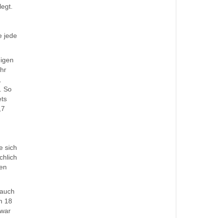
legt.
e jede
nigen
hr
,
. So
ets
,7
e sich
chlich
ten
 auch
n 18
 war