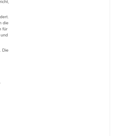
icht,
dert.
n die
 für
 und
. Die
r