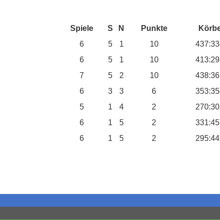
Spiele
S
N
Punkte
Körb
6
5
1
10
437:33
6
5
1
10
413:29
7
5
2
10
438:36
6
3
3
6
353:35
5
1
4
2
270:30
6
1
5
2
331:45
6
1
5
2
295:44