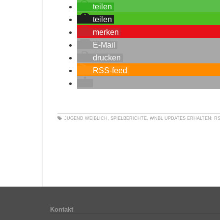
teilen
teilen
merken
E-Mail
drucken
RSS-feed
JUGEND WEIBLICH
,
SPIELBERICHTE
,
WNBL
UPDATES ERHALTEN:
RS
Kontakt