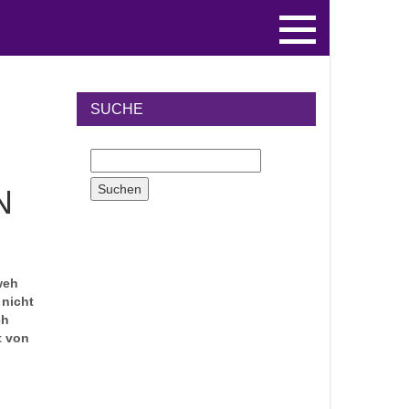
SUCHE
N
weh
 nicht
ch
t von