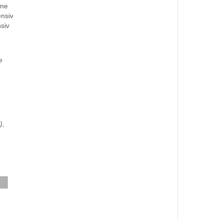
ine
ensiv
siv
e
),