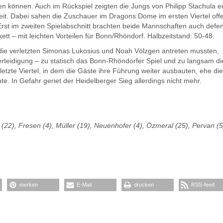
en können. Auch im Rückspiel zeigten die Jungs von Philipp Stachula e
zeit. Dabei sahen die Zuschauer im Dragons Dome im ersten Viertel off
Erst im zweiten Spielabschnitt brachten beide Mannschaften auch defen
kett – mit leichten Vorteilen für Bonn/Rhöndorf. Halbzeitstand: 50-48.
 die verletzten Simonas Lukosius und Noah Völzgen antreten mussten,
teidigung – zu statisch das Bonn-Rhöndorfer Spiel und zu langsam di
etzte Viertel, in dem die Gäste ihre Führung weiter ausbauten, ehe die
. In Gefahr geriet der Heidelberger Sieg allerdings nicht mehr.
(22), Fresen (4), Müller (19), Neuenhofer (4), Özmeral (25), Pervan (5
merken
E-Mail
drucken
RSS-feed