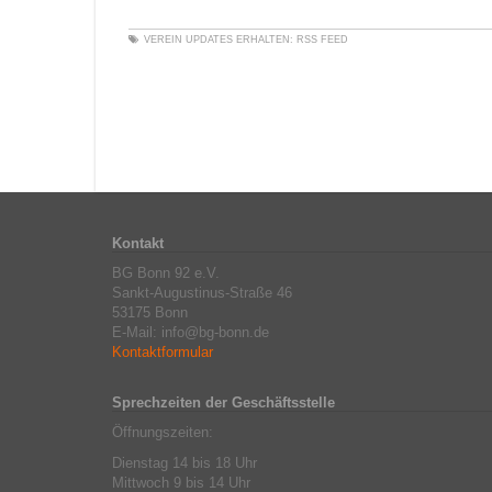
VEREIN
UPDATES ERHALTEN:
RSS FEED
Kontakt
BG Bonn 92 e.V.
Sankt-Augustinus-Straße 46
53175 Bonn
E-Mail: info@bg-bonn.de
Kontaktformular
Sprechzeiten der Geschäftsstelle
Öffnungszeiten:
Dienstag 14 bis 18 Uhr
Mittwoch 9 bis 14 Uhr