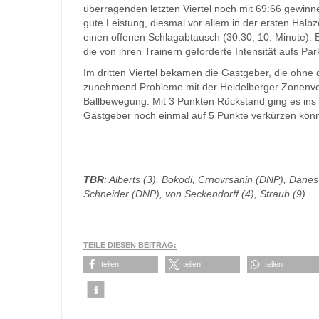
überragenden letzten Viertel noch mit 69:66 gewinn
gute Leistung, diesmal vor allem in der ersten Halb
einen offenen Schlagabtausch (30:30, 10. Minute). 
die von ihren Trainern geforderte Intensität aufs Par
Im dritten Viertel bekamen die Gastgeber, die ohne
zunehmend Probleme mit der Heidelberger Zonenver
Ballbewegung. Mit 3 Punkten Rückstand ging es ins l
Gastgeber noch einmal auf 5 Punkte verkürzen konnte
TBR
: Alberts (3), Bokodi, C
rnovrsanin (DNP), Danes 
Schneider (DNP), von Seckendorff (4), Straub (9).
TEILE DIESEN BEITRAG:
teilen
teilen
teilen