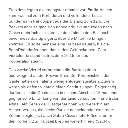
Trotzdem legten die Youngster erstmal vor. Emilia Heinen
kam zweimal zum Korb durch und vollendete, Luisa
Sundermann traf doppelt aus der Distanz zum 12:5. Die
Baskets aber zeigten sich unbeeindruckt und zogen nach.
Gleich mehrfach stibitzten sie den Talents den Ball noch
bevor diese das Spielgerät über die Mittellinie bringen
konnten. Es sollte beinahe eine Halbzeit dauern, bis die
BonnRhöndorferinnen das in den Griff bekamen. Zum
Viertelende stand es trotzdem 16:15 für das
Kooperationsteam.
Das zweite Viertel verbrachten die Baskets dann
überwiegend an der Freiwurflinie. Der Körperlichkeit der
Gäste hatten die Talents wenig entgegenzusetzen. Zudem
waren sie defensiv häufig einen Schritt zu spät. Folgerichtig
durften sich die Gäste allein in diesem Abschnitt 15 mal ohne
gegnerische Einwirkung von der Linie versuchen – und trafen
elfmal. Auf Seiten der Gastgeberinnen war weiterhin auf
Heinen Verlass, die sechs Punkte nacheinander einstreute.
Zudem zeigte jetzt auch Sahra Cissé mehr Präsenz unter
den Körben. Zur Halbzeit blieb es weiterhin eng (32:34).