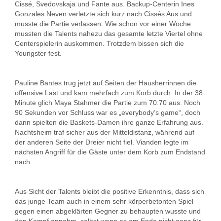
Cissé, Svedovskaja und Fante aus. Backup-Centerin Ines
Gonzales Neven verletzte sich kurz nach Cissés Aus und
musste die Partie verlassen. Wie schon vor einer Woche
mussten die Talents nahezu das gesamte letzte Viertel ohne
Centerspielerin auskommen. Trotzdem bissen sich die
Youngster fest.
Pauline Bantes trug jetzt auf Seiten der Hausherrinnen die
offensive Last und kam mehrfach zum Korb durch. In der 38.
Minute glich Maya Stahmer die Partie zum 70:70 aus. Noch
90 Sekunden vor Schluss war es „everybody’s game“, doch
dann spielten die Baskets-Damen ihre ganze Erfahrung aus.
Nachtsheim traf sicher aus der Mitteldistanz, während auf
der anderen Seite der Dreier nicht fiel. Vianden legte im
nächsten Angriff für die Gäste unter dem Korb zum Endstand
nach.
Aus Sicht der Talents bleibt die positive Erkenntnis, dass sich
das junge Team auch in einem sehr körperbetonten Spiel
gegen einen abgeklärten Gegner zu behaupten wusste und