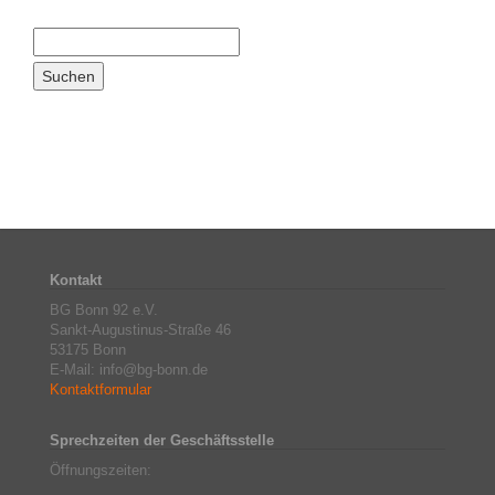
Kontakt
BG Bonn 92 e.V.
Sankt-Augustinus-Straße 46
53175 Bonn
E-Mail: info@bg-bonn.de
Kontaktformular
Sprechzeiten der Geschäftsstelle
Öffnungszeiten: