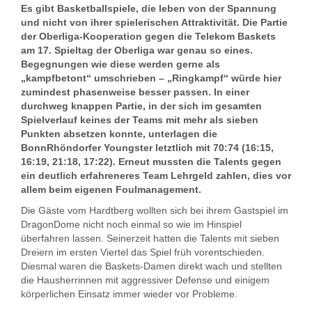
Es gibt Basketballspiele, die leben von der Spannung
und nicht von ihrer spielerischen Attraktivität. Die Partie
der Oberliga-Kooperation gegen die Telekom Baskets
am 17. Spieltag der Oberliga war genau so eines.
Begegnungen wie diese werden gerne als
„kampfbetont“ umschrieben – „Ringkampf“ würde hier
zumindest phasenweise besser passen. In einer
durchweg knappen Partie, in der sich im gesamten
Spielverlauf keines der Teams mit mehr als sieben
Punkten absetzen konnte, unterlagen die
BonnRhöndorfer Youngster letztlich mit 70:74 (16:15,
16:19, 21:18, 17:22). Erneut mussten die Talents gegen
ein deutlich erfahreneres Team Lehrgeld zahlen, dies vor
allem beim eigenen Foulmanagement.
Die Gäste vom Hardtberg wollten sich bei ihrem Gastspiel im
DragonDome nicht noch einmal so wie im Hinspiel
überfahren lassen. Seinerzeit hatten die Talents mit sieben
Dreiern im ersten Viertel das Spiel früh vorentschieden.
Diesmal waren die Baskets-Damen direkt wach und stellten
die Hausherrinnen mit aggressiver Defense und einigem
körperlichen Einsatz immer wieder vor Probleme.