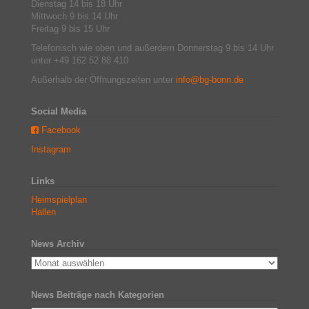
Dienstag 14 bis 18 Uhr
Mittwoch 9 bis 14 Uhr
Freitag 9 bis 15 Uhr
Telefonisch wie oben und außerdem Donnerstag 9 bis 14 Uhr
unter +49 162 52 88 410
Außerhalb der Öffnungszeiten unter
info@bg-bonn.de
Social Media
Facebook
Instagram
Links
Heimspielplan
Hallen
News Archiv
News Beiträge nach Kategorien