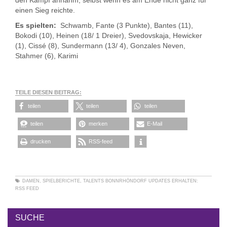
den Kampf annahm, selbst wenn es am Ende nicht ganz für
einen Sieg reichte.
Es spielten:
Schwamb, Fante (3 Punkte), Bantes (11),
Bokodi (10), Heinen (18/ 1 Dreier), Svedovskaja, Hewicker
(1), Cissé (8), Sundermann (13/ 4), Gonzales Neven,
Stahmer (6), Karimi
TEILE DIESEN BEITRAG:
teilen
teilen
teilen
teilen
merken
E-Mail
drucken
RSS-feed
DAMEN
,
SPIELBERICHTE
,
TALENTS BONNRHÖNDORF
UPDATES ERHALTEN:
RSS FEED
SUCHE